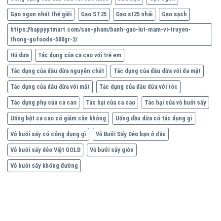
Gạo ngon nhất thế giới
Gạo ST25
Gạo st25 nhái
Gạo sạch
https://happyptmart.com/san-pham/banh-gao-lut-mam-vi-truyen-
thong-gufoods-500gr-2/
Hủ dưa
Tác dụng của ca cao với trẻ em
Tác dụng của dầu dừa nguyên chất
Tác dụng của dầu dừa với da mặt
Tác dụng của dầu dừa với mắt
Tác dụng của dầu dừa với tóc
Tác dụng phụ của ca cao
Tác hại của ca cao
Tác hại của vỏ bưởi sấy
Uống bột ca cao có giảm cân không
Uống dầu dừa có tác dụng gì
Vỏ bưởi sấy có công dụng gì
Vỏ Bưởi Sấy Dẻo bạn ở đâu
Vỏ bưởi sấy dẻo Việt GOLD
Vỏ bưởi sấy giòn
Vỏ bưởi sấy không đường