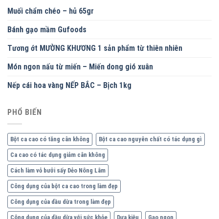
Muối chẩm chéo – hủ 65gr
Bánh gạo mầm Gufoods
Tương ớt MƯỜNG KHƯƠNG 1 sản phẩm từ thiên nhiên
Món ngon nấu từ miến – Miến dong gió xuân
Nếp cái hoa vàng NẾP BẮC – Bịch 1kg
PHỔ BIẾN
Bột ca cao có tăng cân không
Bột ca cao nguyên chất có tác dụng gì
Ca cao có tác dụng giảm cân không
Cách làm vỏ bưởi sấy Dẻo Nông Lâm
Công dụng của bột ca cao trong làm đẹp
Công dụng của dầu dừa trong làm đẹp
Công dụng của dầu dừa với sức khỏe
Dưa kiệu
Gạo ngon