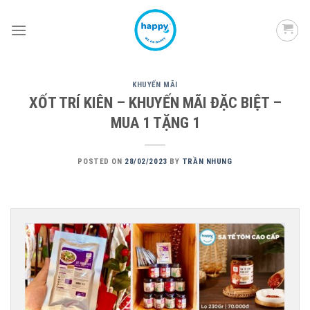
Skip
to
content
KHUYẾN MÃI
XỐT TRÍ KIÊN – KHUYẾN MÃI ĐẶC BIỆT –
MUA 1 TẶNG 1
POSTED ON
28/02/2023
BY
TRẦN NHUNG