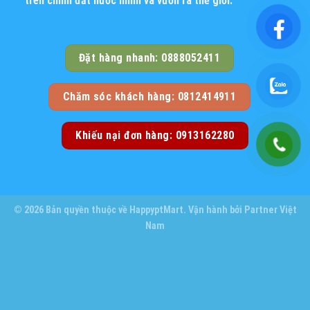
trên chính đất nước mình và vươn ra thế giới.
Đặt hàng nhanh: 0888052411
Chăm sóc khách hàng: 0812414911
Khiếu nại đơn hàng: 0913162280
© 2026 Bản quyền thuộc về
HappyptMart
. Vận hành bởi
Partner Việt
Nam