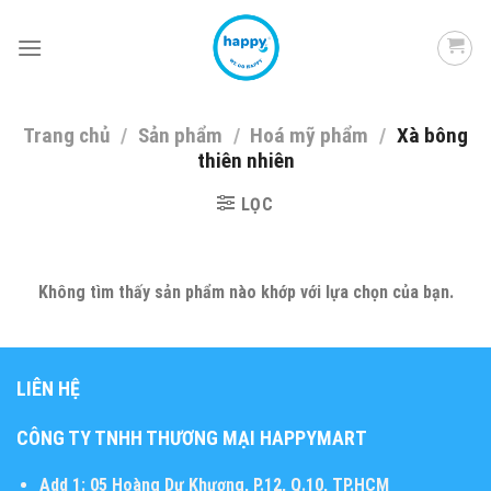
Skip
to
content
Trang chủ
/
Sản phẩm
/
Hoá mỹ phẩm
/
Xà bông
thiên nhiên
LỌC
Không tìm thấy sản phẩm nào khớp với lựa chọn của bạn.
LIÊN HỆ
CÔNG TY TNHH THƯƠNG MẠI HAPPYMART
Add 1:
05 Hoàng Dư Khương, P.12, Q.10, TP.HCM