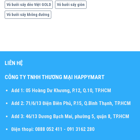
Vỏ bưởi sấy dẻo Việt GOLD
Vỏ bưởi sấy giòn
Vỏ bưởi sấy không đường
LIÊN HỆ
CÔNG TY TNHH THƯƠNG MẠI HAPPYMART
Add 1:
05 Hoàng Dư Khương, P.12, Q.10, TP.HCM
Add 2:
71/6/13 Điện Biên Phủ, P.15, Q.Bình Thạnh, TP.HCM
Add 3:
46/13 Dương Bạch Mai, phường 5, quận 8, TP.HCM
Điện thoại:
0888 052 411 - 091 3162 280