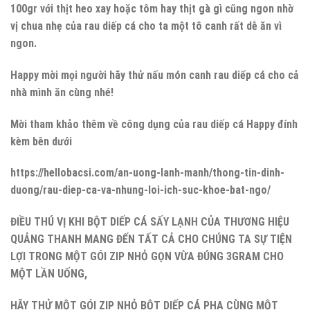
100gr với thịt heo xay hoặc tôm hay thịt gà gì cũng ngon nhờ
vị chua nhẹ của rau diếp cá cho ta một tô canh rất dễ ăn vì
ngon.
Happy mời mọi người hãy thử nấu món canh rau diếp cá cho cả
nhà mình ăn cùng nhé!
Mời tham khảo thêm về công dụng của rau diếp cá Happy đính
kèm bên dưới
https://hellobacsi.com/an-uong-lanh-manh/thong-tin-dinh-
duong/rau-diep-ca-va-nhung-loi-ich-suc-khoe-bat-ngo/
ĐIỀU THÚ VỊ KHI BỘT DIẾP CÁ SẤY LẠNH CỦA THƯƠNG HIỆU
QUẢNG THANH MANG ĐẾN TẤT CẢ CHO CHÚNG TA SỰ TIỆN
LỢI TRONG MỘT GÓI ZIP NHỎ GỌN VỪA ĐÚNG 3GRAM CHO
MỘT LẦN UỐNG,
HÃY THỬ MỘT GÓI ZIP NHỎ BỘT DIẾP CÁ PHA CÙNG MỘT