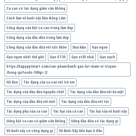
Ca cao có tác dụng giảm cân không
Cách làm vỏ bưởi sấy Dẻo Nông Lâm
Công dụng của bột ca cao trong làm đẹp
Công dụng của dầu dừa trong làm đẹp
Công dụng của dầu dừa với sức khỏe
Dưa kiệu
Gạo ngon
Gạo ngon nhất thế giới
Gạo ST25
Gạo st25 nhái
Gạo sạch
https://happyptmart.com/san-pham/banh-gao-lut-mam-vi-truyen-
thong-gufoods-500gr-2/
Hủ dưa
Tác dụng của ca cao với trẻ em
Tác dụng của dầu dừa nguyên chất
Tác dụng của dầu dừa với da mặt
Tác dụng của dầu dừa với mắt
Tác dụng của dầu dừa với tóc
Tác dụng phụ của ca cao
Tác hại của ca cao
Tác hại của vỏ bưởi sấy
Uống bột ca cao có giảm cân không
Uống dầu dừa có tác dụng gì
Vỏ bưởi sấy có công dụng gì
Vỏ Bưởi Sấy Dẻo bạn ở đâu