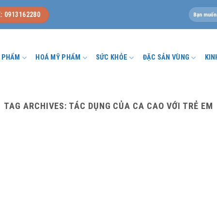
Tìm
: 0913162280
kiếm:
U PHẨM
HOÁ MỸ PHẨM
SỨC KHỎE
ĐẶC SẢN VÙNG
KIN
TAG ARCHIVES:
TÁC DỤNG CỦA CA CAO VỚI TRẺ EM