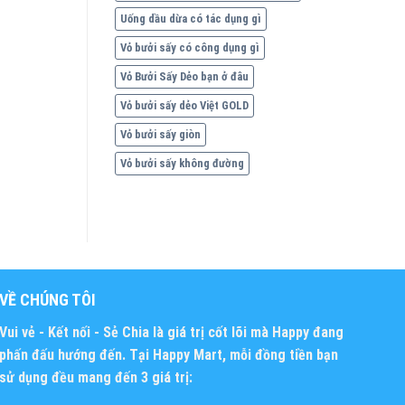
Uống dầu dừa có tác dụng gì
Vỏ bưởi sấy có công dụng gì
Vỏ Bưởi Sấy Dẻo bạn ở đâu
Vỏ bưởi sấy dẻo Việt GOLD
Vỏ bưởi sấy giòn
Vỏ bưởi sấy không đường
VỀ CHÚNG TÔI
Vui vẻ - Kết nối - Sẻ Chia
là giá trị cốt lõi mà Happy đang
phấn đấu hướng đến. Tại Happy Mart, mỗi đồng tiền bạn
sử dụng đều mang đến 3 giá trị: