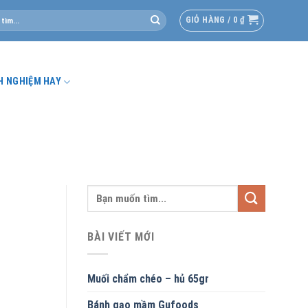
GIỎ HÀNG /
0
₫
H NGHIỆM HAY
BÀI VIẾT MỚI
Muối chẩm chéo – hủ 65gr
Bánh gạo mầm Gufoods