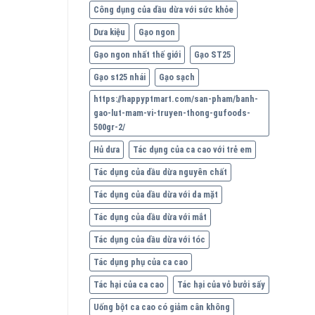
Công dụng của dầu dừa với sức khỏe
Dưa kiệu
Gạo ngon
Gạo ngon nhất thế giới
Gạo ST25
Gạo st25 nhái
Gạo sạch
https://happyptmart.com/san-pham/banh-
gao-lut-mam-vi-truyen-thong-gufoods-
500gr-2/
Hủ dưa
Tác dụng của ca cao với trẻ em
Tác dụng của dầu dừa nguyên chất
Tác dụng của dầu dừa với da mặt
Tác dụng của dầu dừa với mắt
Tác dụng của dầu dừa với tóc
Tác dụng phụ của ca cao
Tác hại của ca cao
Tác hại của vỏ bưởi sấy
Uống bột ca cao có giảm cân không