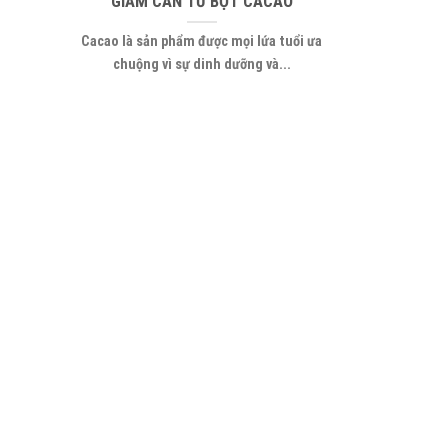
GIẢM CÂN TỪ BỘT CACAO
Cacao là sản phẩm được mọi lứa tuổi ưa
chuộng vì sự dinh dưỡng và...