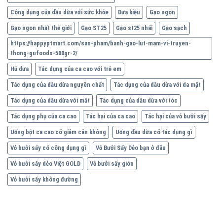
Công dụng của dầu dừa với sức khỏe
Dưa kiệu
Gạo ngon
Gạo ngon nhất thế giới
Gạo ST25
Gạo st25 nhái
Gạo sạch
https://happyptmart.com/san-pham/banh-gao-lut-mam-vi-truyen-
thong-gufoods-500gr-2/
Hủ dưa
Tác dụng của ca cao với trẻ em
Tác dụng của dầu dừa nguyên chất
Tác dụng của dầu dừa với da mặt
Tác dụng của dầu dừa với mắt
Tác dụng của dầu dừa với tóc
Tác dụng phụ của ca cao
Tác hại của ca cao
Tác hại của vỏ bưởi sấy
Uống bột ca cao có giảm cân không
Uống dầu dừa có tác dụng gì
Vỏ bưởi sấy có công dụng gì
Vỏ Bưởi Sấy Dẻo bạn ở đâu
Vỏ bưởi sấy dẻo Việt GOLD
Vỏ bưởi sấy giòn
Vỏ bưởi sấy không đường