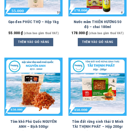
Gạo đen PHÚC THỌ – Hộp 1kg
Nước mắm THIÊN HƯƠNG 50
độ – chai 180ml
55.000
₫
178.000
₫
(chưa bao gồm thuế VAT)
(chưa bao gồm thuế VAT)
THÊM VÀO GIỎ HÀNG
THÊM VÀO GIỎ HÀNG
Tôm khô Phú Quốc NGUYÊN
Tôm đất rừng sinh thái U Minh
ANH – Bịch 500gr
TÀI THỊNH PHÁT – Hộp 200gr