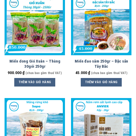
Miến dong Gió Xuân – Thùng
Miến đao sâm 250gr – Đặc sản
30gói 250gr
Tây Bắc
900.000
₫
45.000
₫
(chưa bao gồm thuế VAT)
(chưa bao gồm thuế VAT)
THÊM VÀO GIỎ HÀNG
THÊM VÀO GIỎ HÀNG