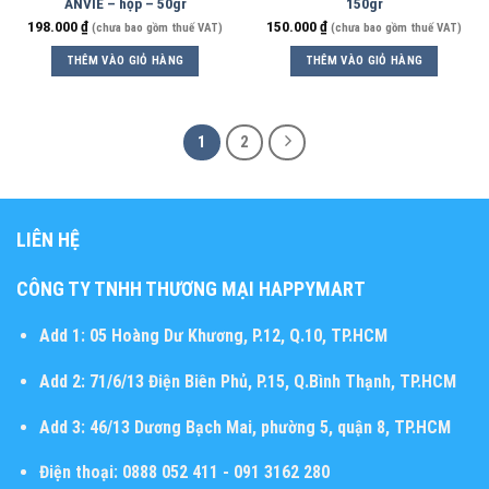
ANVIE – hộp – 50gr
150gr
198.000
₫
150.000
₫
(chưa bao gồm thuế VAT)
(chưa bao gồm thuế VAT)
THÊM VÀO GIỎ HÀNG
THÊM VÀO GIỎ HÀNG
1
2
LIÊN HỆ
CÔNG TY TNHH THƯƠNG MẠI HAPPYMART
Add 1:
05 Hoàng Dư Khương, P.12, Q.10, TP.HCM
Add 2:
71/6/13 Điện Biên Phủ, P.15, Q.Bình Thạnh, TP.HCM
Add 3:
46/13 Dương Bạch Mai, phường 5, quận 8, TP.HCM
Điện thoại:
0888 052 411 - 091 3162 280