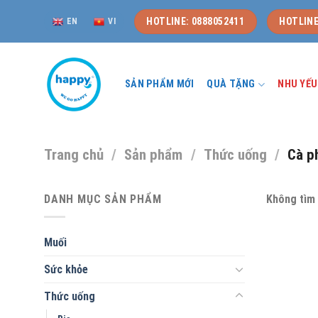
Skip
HOTLINE: 0888052411
HOTLINE
EN
VI
to
content
SẢN PHẨM MỚI
QUÀ TẶNG
NHU YẾ
Trang chủ
/
Sản phẩm
/
Thức uống
/
Cà p
DANH MỤC SẢN PHẨM
Không tìm 
Muối
Sức khỏe
Thức uống