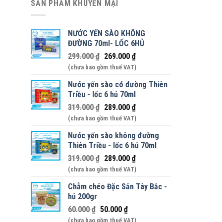
SẢN PHẨM KHUYẾN MẠI
NƯỚC YẾN SÀO KHÔNG
ĐƯỜNG 70ml- LỐC 6HỦ
299.000
₫
269.000
₫
(chưa bao gồm thuế VAT)
Nước yến sào có đường Thiên
Triều - lốc 6 hủ 70ml
319.000
₫
289.000
₫
(chưa bao gồm thuế VAT)
Nước yến sào không đường
Thiên Triều - lốc 6 hủ 70ml
319.000
₫
289.000
₫
(chưa bao gồm thuế VAT)
Chẳm chéo Đặc Sản Tây Bắc -
hủ 200gr
60.000
₫
50.000
₫
(chưa bao gồm thuế VAT)