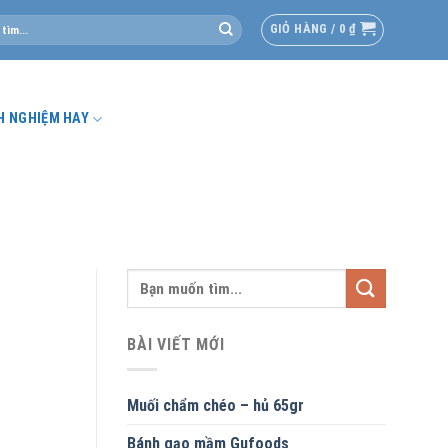
GIỎ HÀNG /
0
₫
H NGHIỆM HAY
BÀI VIẾT MỚI
Muối chẩm chéo – hủ 65gr
Bánh gạo mầm Gufoods