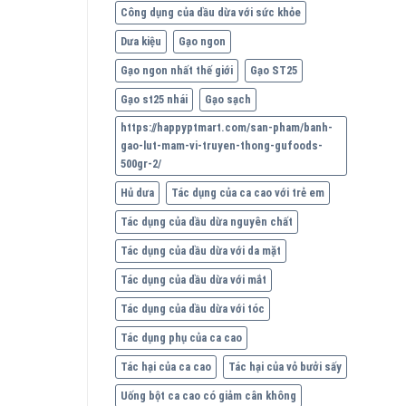
Công dụng của dầu dừa với sức khỏe
Dưa kiệu
Gạo ngon
Gạo ngon nhất thế giới
Gạo ST25
Gạo st25 nhái
Gạo sạch
https://happyptmart.com/san-pham/banh-
gao-lut-mam-vi-truyen-thong-gufoods-
500gr-2/
Hủ dưa
Tác dụng của ca cao với trẻ em
Tác dụng của dầu dừa nguyên chất
Tác dụng của dầu dừa với da mặt
Tác dụng của dầu dừa với mắt
Tác dụng của dầu dừa với tóc
Tác dụng phụ của ca cao
Tác hại của ca cao
Tác hại của vỏ bưởi sấy
Uống bột ca cao có giảm cân không