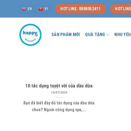
Skip
HOTLINE: 0888052411
HOTLINE
EN
VI
to
content
SẢN PHẨM MỚI
QUÀ TẶNG
NHU YẾ
10 tác dụng tuyệt vời của dầu dừa
16/07/2020
Bạn đã biết đầy đủ tác dụng của dầu dừa
chưa? Ngoài công dụng spa,...