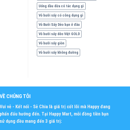
Uống dầu dừa có tác dụng gì
Vỏ bưởi sấy có công dụng gì
Vỏ Bưởi Sấy Dẻo bạn ở đâu
Vỏ bưởi sấy dẻo Việt GOLD
Vỏ bưởi sấy giòn
Vỏ bưởi sấy không đường
VỀ CHÚNG TÔI
Vui vẻ - Kết nối - Sẻ Chia
là giá trị cốt lõi mà Happy đang
phấn đấu hướng đến. Tại Happy Mart, mỗi đồng tiền bạn
sử dụng đều mang đến 3 giá trị: