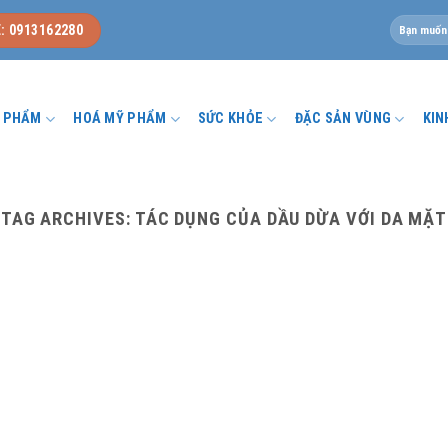
Tìm
: 0913162280
kiếm:
U PHẨM
HOÁ MỸ PHẨM
SỨC KHỎE
ĐẶC SẢN VÙNG
KIN
TAG ARCHIVES:
TÁC DỤNG CỦA DẦU DỪA VỚI DA MẶT