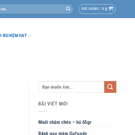
GIỎ HÀNG /
0
₫
H NGHIỆM HAY
BÀI VIẾT MỚI
Muối chẩm chéo – hủ 65gr
Bánh gạo mầm Gufoods