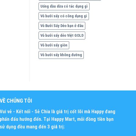
Uống dầu dừa có tác dụng gì
Vỏ bưởi sấy có công dụng gì
Vỏ Bưởi Sấy Dẻo bạn ở đâu
Vỏ bưởi sấy dẻo Việt GOLD
Vỏ bưởi sấy giòn
Vỏ bưởi sấy không đường
VỀ CHÚNG TÔI
Vui vẻ - Kết nối - Sẻ Chia
là giá trị cốt lõi mà Happy đang
phấn đấu hướng đến. Tại Happy Mart, mỗi đồng tiền bạn
sử dụng đều mang đến 3 giá trị: