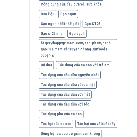
Công dụng của dầu dừa với sức khỏe
Dưa kiệu
Gạo ngon
Gạo ngon nhất thế giới
Gạo ST25
Gạo st25 nhái
Gạo sạch
https://happyptmart.com/san-pham/banh-
gao-lut-mam-vi-truyen-thong-gufoods-
500gr-2/
Hủ dưa
Tác dụng của ca cao với trẻ em
Tác dụng của dầu dừa nguyên chất
Tác dụng của dầu dừa với da mặt
Tác dụng của dầu dừa với mắt
Tác dụng của dầu dừa với tóc
Tác dụng phụ của ca cao
Tác hại của ca cao
Tác hại của vỏ bưởi sấy
Uống bột ca cao có giảm cân không