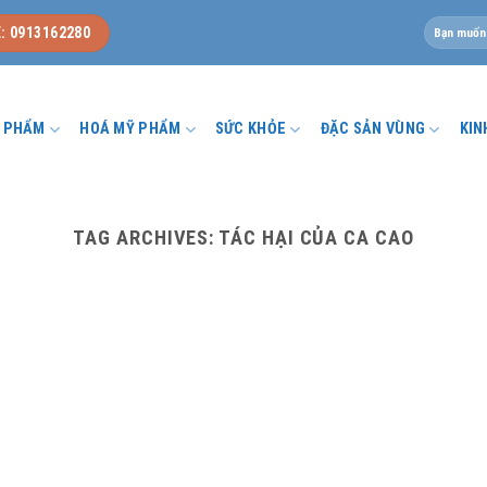
Tìm
: 0913162280
kiếm:
U PHẨM
HOÁ MỸ PHẨM
SỨC KHỎE
ĐẶC SẢN VÙNG
KIN
TAG ARCHIVES:
TÁC HẠI CỦA CA CAO