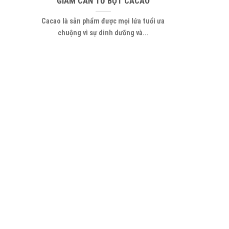
GIẢM CÂN TỪ BỘT CACAO
Cacao là sản phẩm được mọi lứa tuổi ưa
chuộng vì sự dinh dưỡng và...