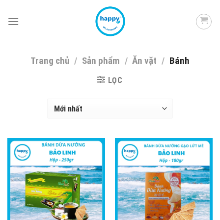
Skip
to
content
Trang chủ
/
Sản phẩm
/
Ăn vặt
/
Bánh
LỌC