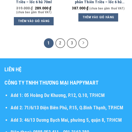
Triều – lốc 6 hủ 70ml
phân Thiên Triều – lốc 6 hủ
70ml
319.000
₫
289.000
₫
387.000
₫
(chưa bao gồm thuế VAT)
(chưa bao gồm thuế VAT)
THÊM VÀO GIỎ HÀNG
THÊM VÀO GIỎ HÀNG
1
2
3
LIÊN HỆ
CÔNG TY TNHH THƯƠNG MẠI HAPPYMART
Add 1:
05 Hoàng Dư Khương, P.12, Q.10, TP.HCM
Add 2:
71/6/13 Điện Biên Phủ, P.15, Q.Bình Thạnh, TP.HCM
Add 3:
46/13 Dương Bạch Mai, phường 5, quận 8, TP.HCM