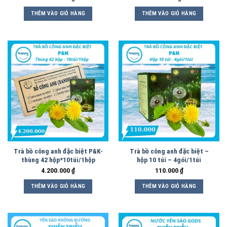
THÊM VÀO GIỎ HÀNG
THÊM VÀO GIỎ HÀNG
Trà bồ công anh đặc biệt P&K-
Trà bồ công anh đặc biệt –
thùng 42 hộp*10túi/1hộp
hộp 10 túi – 4gói/1túi
4.200.000
₫
110.000
₫
THÊM VÀO GIỎ HÀNG
THÊM VÀO GIỎ HÀNG