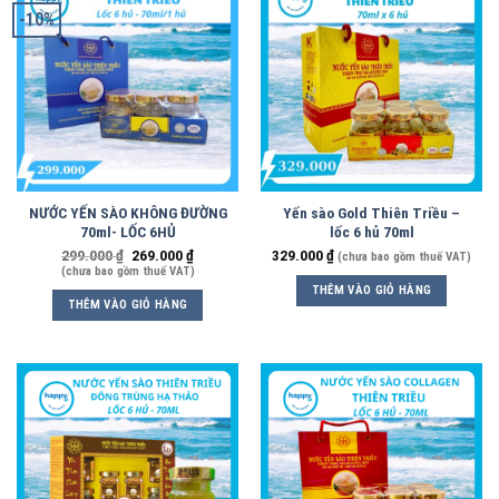
-10%
NƯỚC YẾN SÀO KHÔNG ĐƯỜNG
Yến sào Gold Thiên Triều –
70ml- LỐC 6HỦ
lốc 6 hủ 70ml
299.000
₫
269.000
₫
329.000
₫
(chưa bao gồm thuế VAT)
(chưa bao gồm thuế VAT)
THÊM VÀO GIỎ HÀNG
THÊM VÀO GIỎ HÀNG