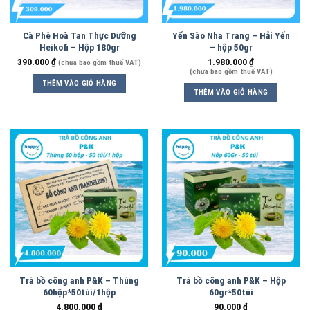
Cà Phê Hoà Tan Thực Dưỡng
Yến Sào Nha Trang – Hải Yến
Heikofi – Hộp 180gr
– hộp 50gr
390.000
₫
1.980.000
₫
(chưa bao gồm thuế VAT)
(chưa bao gồm thuế VAT)
THÊM VÀO GIỎ HÀNG
THÊM VÀO GIỎ HÀNG
Trà bồ công anh P&K – Thùng
Trà bồ công anh P&K – Hộp
60hộp*50túi/1hộp
60gr*50túi
4.800.000
₫
90.000
₫