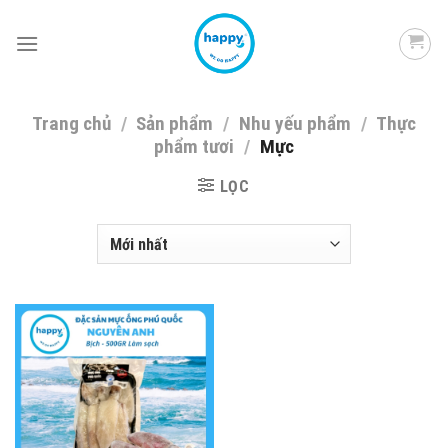
Skip
to
content
Trang chủ
/
Sản phẩm
/
Nhu yếu phẩm
/
Thực
phẩm tươi
/
Mực
LỌC