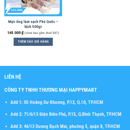
Mực ống làm sạch Phú Quốc –
bịch 500gr
165.000
₫
(chưa bao gồm thuế VAT)
THÊM VÀO GIỎ HÀNG
LIÊN HỆ
CÔNG TY TNHH THƯƠNG MẠI HAPPYMART
Add 1:
05 Hoàng Dư Khương, P.12, Q.10, TP.HCM
Add 2:
71/6/13 Điện Biên Phủ, P.15, Q.Bình Thạnh, TP.HCM
Add 3:
46/13 Dương Bạch Mai, phường 5, quận 8, TP.HCM