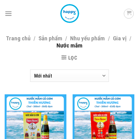
Skip
to
content
Trang chủ
/
Sản phẩm
/
Nhu yếu phẩm
/
Gia vị
/
Nước mắm
LỌC