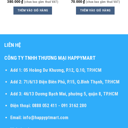
380.000
₫
70.000
₫
(chưa bao gồm thuế VAT)
(chưa bao gồm thuế VAT)
THÊM VÀO GIỎ HÀNG
THÊM VÀO GIỎ HÀNG
LIÊN HỆ
CÔNG TY TNHH THƯƠNG MẠI HAPPYMART
Add 1:
05 Hoàng Dư Khương, P.12, Q.10, TP.HCM
Add 2:
71/6/13 Điện Biên Phủ, P.15, Q.Bình Thạnh, TP.HCM
Add 3:
46/13 Dương Bạch Mai, phường 5, quận 8, TP.HCM
Điện thoại:
0888 052 411 - 091 3162 280
Email:
info@happyptmart.com