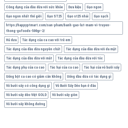
Công dụng của dầu dừa với sức khỏe
Dưa kiệu
Gạo ngon
Gạo ngon nhất thế giới
Gạo ST25
Gạo st25 nhái
Gạo sạch
https://happyptmart.com/san-pham/banh-gao-lut-mam-vi-truyen-
thong-gufoods-500gr-2/
Hủ dưa
Tác dụng của ca cao với trẻ em
Tác dụng của dầu dừa nguyên chất
Tác dụng của dầu dừa với da mặt
Tác dụng của dầu dừa với mắt
Tác dụng của dầu dừa với tóc
Tác dụng phụ của ca cao
Tác hại của ca cao
Tác hại của vỏ bưởi sấy
Uống bột ca cao có giảm cân không
Uống dầu dừa có tác dụng gì
Vỏ bưởi sấy có công dụng gì
Vỏ Bưởi Sấy Dẻo bạn ở đâu
Vỏ bưởi sấy dẻo Việt GOLD
Vỏ bưởi sấy giòn
Vỏ bưởi sấy không đường