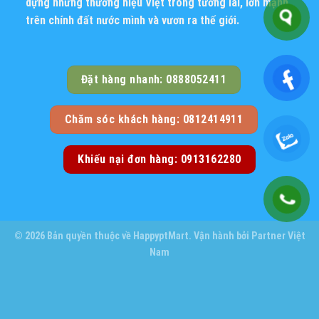
dựng những thương hiệu Việt trong tương lai, lớn mạnh
trên chính đất nước mình và vươn ra thế giới.
Đặt hàng nhanh: 0888052411
Chăm sóc khách hàng: 0812414911
Khiếu nại đơn hàng: 0913162280
© 2026 Bản quyền thuộc về
HappyptMart
. Vận hành bởi
Partner Việt
Nam