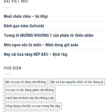
BÀI VIẾT MỚI
Muối chẩm chéo – hủ 65gr
Bánh gạo mầm Gufoods
Tương ớt MƯỜNG KHƯƠNG 1 sản phẩm từ thiên nhiên
Món ngon nấu từ miến – Miến dong gió xuân
Nếp cái hoa vàng NẾP BẮC – Bịch 1kg
PHỔ BIẾN
Bột ca cao có tăng cân không
Bột ca cao nguyên chất có tác dụng gì
Ca cao có tác dụng giảm cân không
Cách làm vỏ bưởi sấy Dẻo Nông Lâm
Công dụng của bột ca cao trong làm đẹp