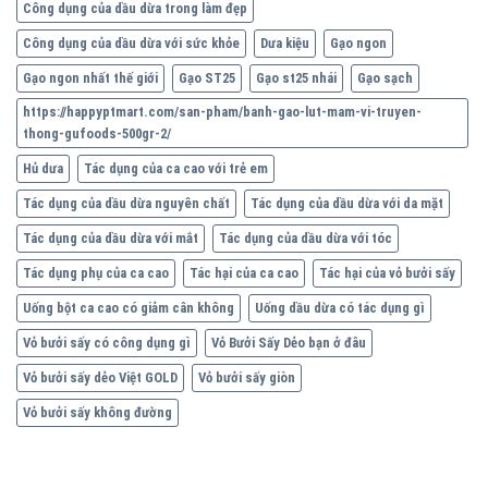
Công dụng của dầu dừa trong làm đẹp
Công dụng của dầu dừa với sức khỏe
Dưa kiệu
Gạo ngon
Gạo ngon nhất thế giới
Gạo ST25
Gạo st25 nhái
Gạo sạch
https://happyptmart.com/san-pham/banh-gao-lut-mam-vi-truyen-
thong-gufoods-500gr-2/
Hủ dưa
Tác dụng của ca cao với trẻ em
Tác dụng của dầu dừa nguyên chất
Tác dụng của dầu dừa với da mặt
Tác dụng của dầu dừa với mắt
Tác dụng của dầu dừa với tóc
Tác dụng phụ của ca cao
Tác hại của ca cao
Tác hại của vỏ bưởi sấy
Uống bột ca cao có giảm cân không
Uống dầu dừa có tác dụng gì
Vỏ bưởi sấy có công dụng gì
Vỏ Bưởi Sấy Dẻo bạn ở đâu
Vỏ bưởi sấy dẻo Việt GOLD
Vỏ bưởi sấy giòn
Vỏ bưởi sấy không đường