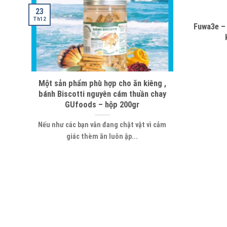
23
Th12
Fuwa3e – 
Một sản phẩm phù hợp cho ăn kiêng ,
bánh Biscotti nguyên cám thuần chay
GUfoods – hộp 200gr
Nếu như các bạn vẫn đang chật vật vì cảm
giác thèm ăn luôn ập...