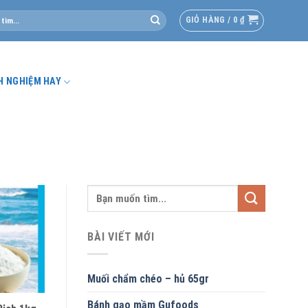
GIỎ HÀNG /
0
₫
H NGHIỆM HAY
BÀI VIẾT MỚI
Muối chẩm chéo – hủ 65gr
Bánh gạo mầm Gufoods