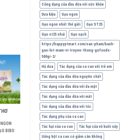
Công dụng của dầu dừa với sức khỏe
Dưa kiệu
Gạo ngon
Gạo ngon nhất thế giới
Gạo ST25
Gạo st25 nhái
Gạo sạch
https://happyptmart.com/san-pham/banh-
gao-lut-mam-vi-truyen-thong-gufoods-
500gr-2/
Hủ dưa
Tác dụng của ca cao với trẻ em
Tác dụng của dầu dừa nguyên chất
Tác dụng của dầu dừa với da mặt
Tác dụng của dầu dừa với mắt
Tác dụng của dầu dừa với tóc
THƠ
Tác dụng phụ của ca cao
 NGON
Tác hại của ca cao
Tác hại của vỏ bưởi sấy
ẠO BIBO
Uống bột ca cao có giảm cân không