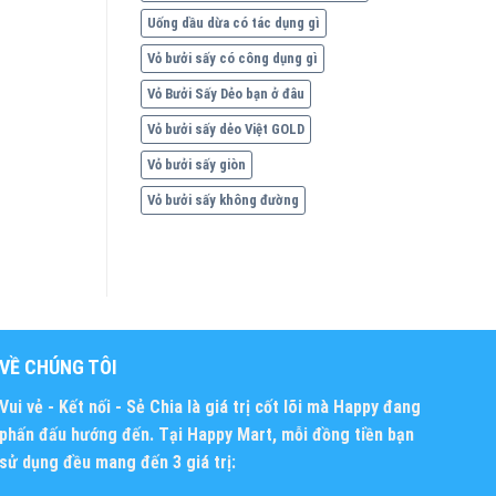
Uống dầu dừa có tác dụng gì
Vỏ bưởi sấy có công dụng gì
Vỏ Bưởi Sấy Dẻo bạn ở đâu
Vỏ bưởi sấy dẻo Việt GOLD
Vỏ bưởi sấy giòn
Vỏ bưởi sấy không đường
VỀ CHÚNG TÔI
Vui vẻ - Kết nối - Sẻ Chia
là giá trị cốt lõi mà Happy đang
phấn đấu hướng đến. Tại Happy Mart, mỗi đồng tiền bạn
sử dụng đều mang đến 3 giá trị: