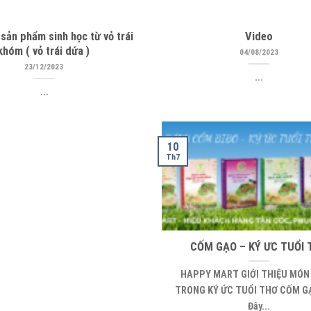
sản phẩm sinh học từ vỏ trái
Video
khóm ( vỏ trái dứa )
04/08/2023
23/12/2023
...
...
10
Th7
CỐM GẠO – KÝ ƯC TUỔI 
HAPPY MART GIỚI THIỆU MÓN
TRONG KÝ ỨC TUỔI THƠ CỐM G
Đây...