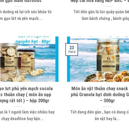
nh gạo mầm Gufoods
Nếp cái hoa vàng NẾP BẮC – 
h dưỡng và lợi ích sức khỏe từ
Tết đến gần là lúc quây quần b
 gạo lứt và yến mạch...
làm bánh chứng , bánh giày
23
Th12
ạo lưt phủ yến mạch socola
Món ăn vặt thuần chay snack 
 thuần chay ( món ăn nạp
phủ Granola hạt dinh dưỡng 
ượng rất tốt ) – hộp 200gr
– 300gr
n là 1 người làm việc nhiều hay
Tết đang đến gần , bạn có đang 
 chạy deadline hay bận...
ăn vặt hay là...