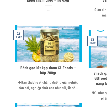
Muối chẩm chéo – hủ 65gr
Bá
...
Giàu din
mầm
23
Th12
23
Th12
Bánh gạo lứt kẹp thơm GUFoods –
hộp 200gr
Snack g
GUfoods
🍀Bạn thương ơi chặng đường giải nghiệp
năng l
còn dài, nghiệp chất cao như núi,😭 sẽ...
Nếu như bạ
phải