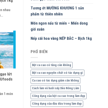
Bịch 1kg
Tương ớt MƯỜNG KHƯƠNG 1 sản
ên nhau
phẩm từ thiên nhiên
...
Món ngon nấu từ miến – Miến dong
gió xuân
Nếp cái hoa vàng NẾP BẮC – Bịch 1kg
PHỔ BIẾN
Bột ca cao có tăng cân không
Bột ca cao nguyên chất có tác dụng gì
gạo lứt
GUfoods
Ca cao có tác dụng giảm cân không
Cách làm vỏ bưởi sấy Dẻo Nông Lâm
cần 1 món
Công dụng của bột ca cao trong làm đẹp
Công dụng của dầu dừa trong làm đẹp