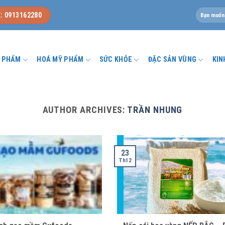
Tìm
: 0913162280
kiếm:
U PHẨM
HOÁ MỸ PHẨM
SỨC KHỎE
ĐẶC SẢN VÙNG
KIN
AUTHOR ARCHIVES:
TRẦN NHUNG
23
Th12