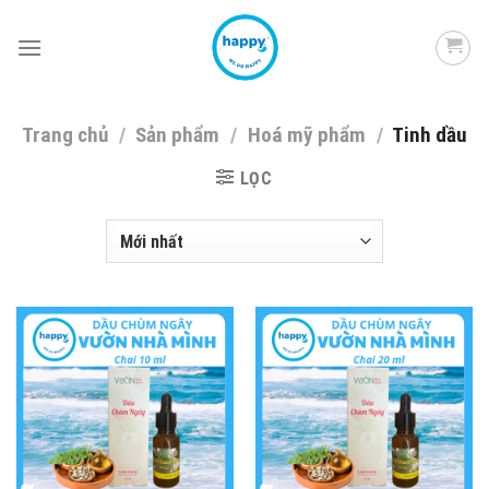
Skip
to
content
Trang chủ
/
Sản phẩm
/
Hoá mỹ phẩm
/
Tinh dầu
LỌC