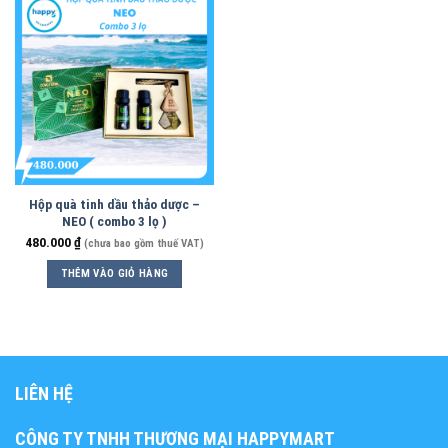
Hộp quà tinh dầu thảo dược –
NEO ( combo 3 lọ )
480.000
₫
(chưa bao gồm thuế VAT)
THÊM VÀO GIỎ HÀNG
LIÊN HỆ
CÔNG TY TNHH THƯƠNG MẠI HAPPYMART