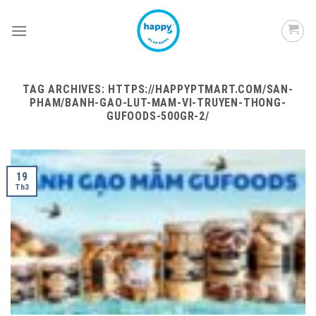
Skip
to
content
TAG ARCHIVES:
HTTPS://HAPPYPTMART.COM/SAN-
PHAM/BANH-GAO-LUT-MAM-VI-TRUYEN-THONG-
GUFOODS-500GR-2/
19
Th3