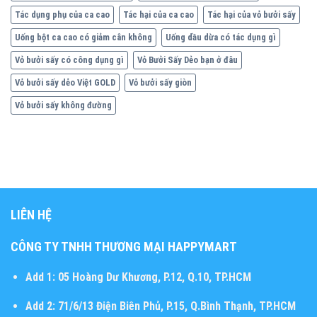
Tác dụng phụ của ca cao
Tác hại của ca cao
Tác hại của vỏ bưởi sấy
Uống bột ca cao có giảm cân không
Uống dầu dừa có tác dụng gì
Vỏ bưởi sấy có công dụng gì
Vỏ Bưởi Sấy Dẻo bạn ở đâu
Vỏ bưởi sấy dẻo Việt GOLD
Vỏ bưởi sấy giòn
Vỏ bưởi sấy không đường
LIÊN HỆ
CÔNG TY TNHH THƯƠNG MẠI HAPPYMART
Add 1:
05 Hoàng Dư Khương, P.12, Q.10, TP.HCM
Add 2:
71/6/13 Điện Biên Phủ, P.15, Q.Bình Thạnh, TP.HCM