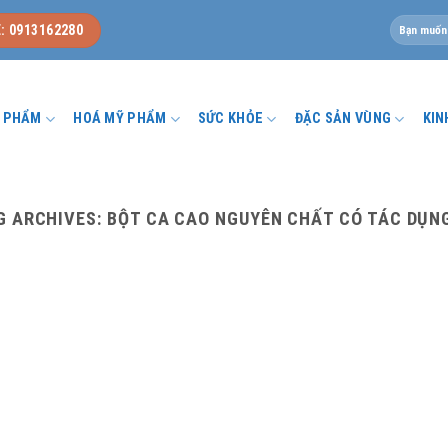
Tìm
: 0913162280
kiếm:
U PHẨM
HOÁ MỸ PHẨM
SỨC KHỎE
ĐẶC SẢN VÙNG
KIN
G ARCHIVES:
BỘT CA CAO NGUYÊN CHẤT CÓ TÁC DỤNG