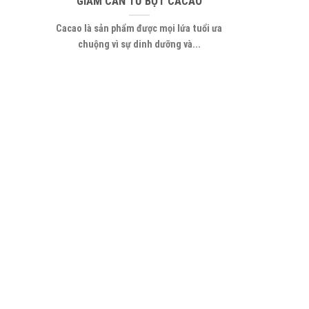
GIẢM CÂN TỪ BỘT CACAO
Cacao là sản phẩm được mọi lứa tuổi ưa
chuộng vì sự dinh dưỡng và...