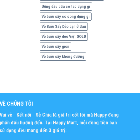
Uống dầu dừa có tác dụng gì
Vỏ bưởi sấy có công dụng gì
Vỏ Bưởi Sấy Dẻo bạn ở đâu
Vỏ bưởi sấy dẻo Việt GOLD
Vỏ bưởi sấy giòn
Vỏ bưởi sấy không đường
VỀ CHÚNG TÔI
Vui vẻ - Kết nối - Sẻ Chia
là giá trị cốt lõi mà Happy đang
phấn đấu hướng đến. Tại Happy Mart, mỗi đồng tiền bạn
sử dụng đều mang đến 3 giá trị: