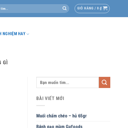
GIỎ HÀNG /
0
₫
H NGHIỆM HAY
 GÌ
BÀI VIẾT MỚI
Muối chẩm chéo – hủ 65gr
Bánh gạo mầm Gufoods