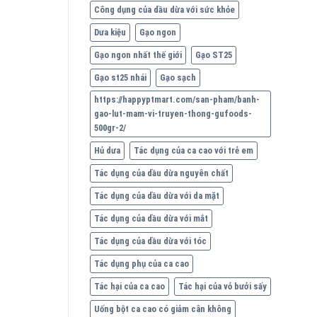
Công dụng của dầu dừa với sức khỏe
Dưa kiệu
Gạo ngon
Gạo ngon nhất thế giới
Gạo ST25
Gạo st25 nhái
Gạo sạch
https://happyptmart.com/san-pham/banh-
gao-lut-mam-vi-truyen-thong-gufoods-
500gr-2/
Hủ dưa
Tác dụng của ca cao với trẻ em
Tác dụng của dầu dừa nguyên chất
Tác dụng của dầu dừa với da mặt
Tác dụng của dầu dừa với mắt
Tác dụng của dầu dừa với tóc
Tác dụng phụ của ca cao
Tác hại của ca cao
Tác hại của vỏ bưởi sấy
Uống bột ca cao có giảm cân không