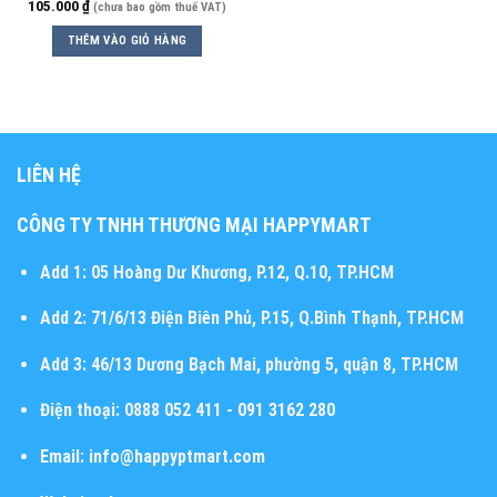
105.000
₫
(chưa bao gồm thuế VAT)
THÊM VÀO GIỎ HÀNG
LIÊN HỆ
CÔNG TY TNHH THƯƠNG MẠI HAPPYMART
Add 1:
05 Hoàng Dư Khương, P.12, Q.10, TP.HCM
Add 2:
71/6/13 Điện Biên Phủ, P.15, Q.Bình Thạnh, TP.HCM
Add 3:
46/13 Dương Bạch Mai, phường 5, quận 8, TP.HCM
Điện thoại:
0888 052 411 - 091 3162 280
Email:
info@happyptmart.com