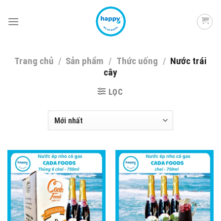
Skip
to
content
Trang chủ
/
Sản phẩm
/
Thức uống
/
Nước trái
cây
LỌC