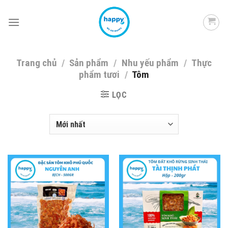
Skip
to
content
Trang chủ
/
Sản phẩm
/
Nhu yếu phẩm
/
Thực
phẩm tươi
/
Tôm
LỌC