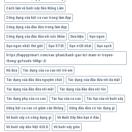
Cách làm vỏ bưởi sấy Dẻo Nông Lâm
Công dụng của bột ca cao trong làm đẹp
Công dụng của dầu dừa trong làm đẹp
Công dụng của dầu dừa với sức khỏe
Dưa kiệu
Gạo ngon
Gạo ngon nhất thế giới
Gạo ST25
Gạo st25 nhái
Gạo sạch
https://happyptmart.com/san-pham/banh-gao-lut-mam-vi-truyen-
thong-gufoods-500gr-2/
Hủ dưa
Tác dụng của ca cao với trẻ em
Tác dụng của dầu dừa nguyên chất
Tác dụng của dầu dừa với da mặt
Tác dụng của dầu dừa với mắt
Tác dụng của dầu dừa với tóc
Tác dụng phụ của ca cao
Tác hại của ca cao
Tác hại của vỏ bưởi sấy
Uống bột ca cao có giảm cân không
Uống dầu dừa có tác dụng gì
Vỏ bưởi sấy có công dụng gì
Vỏ Bưởi Sấy Dẻo bạn ở đâu
Vỏ bưởi sấy dẻo Việt GOLD
Vỏ bưởi sấy giòn