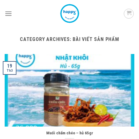
Skip
to
content
CATEGORY ARCHIVES:
BÀI VIẾT SẢN PHẨM
19
Th3
Muối chẩm chéo – hủ 65gr