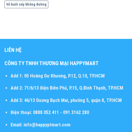
Vỏ bưởi sấy không đường
LIÊN HỆ
CÔNG TY TNHH THƯƠNG MẠI HAPPYMART
Add 1:
05 Hoàng Dư Khương, P.12, Q.10, TP.HCM
Add 2:
71/6/13 Điện Biên Phủ, P.15, Q.Bình Thạnh, TP.HCM
Add 3:
46/13 Dương Bạch Mai, phường 5, quận 8, TP.HCM
Điện thoại:
0888 052 411 - 091 3162 280
Email:
info@happyptmart.com