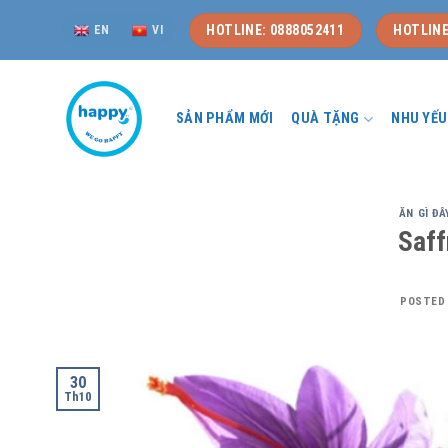
Skip
HOTLINE: 0888052411
HOTLINE
EN
VI
to
content
SẢN PHẨM MỚI
QUÀ TẶNG
NHU YẾ
ĂN GÌ ĐÂ
Saff
POSTED
30
Th10