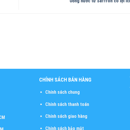
Uống nước từ Saffron có lợi íc
CHÍNH SÁCH BÁN HÀNG
Chính sách chung
Chính sách thanh toán
Chính sách giao hàng
HCM
Chính sách bảo mật
CM