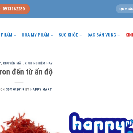
Tìm
: 0913162280
kiếm:
U PHẨM
HOÁ MỸ PHẨM
SỨC KHỎE
ĐẶC SẢN VÙNG
KIN
Y
,
KHUYẾN MÃI
,
KINH NGHIỆM HAY
ron đến từ ấn độ
 ON
30/10/2019
BY
HAPPY MART