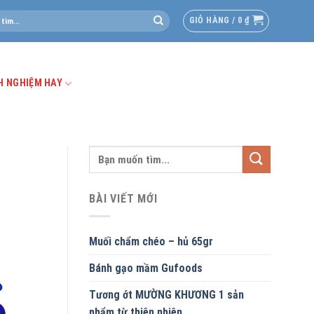
GIỎ HÀNG /
0
₫
H NGHIỆM HAY
BÀI VIẾT MỚI
Muối chẩm chéo – hủ 65gr
Bánh gạo mầm Gufoods
Tương ớt MƯỜNG KHƯƠNG 1 sản
phẩm từ thiên nhiên