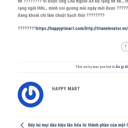
nè ???????? Vì được Ông Chủ Người Ấn Độ tặng he he… Hà
rạng ngời Hihi… mình soi gương mỗi ngày mới được ???????
đang khoái chí làm chuột bạch thôi ????????
????????
https://happyptmart.com/
http://titanelevator.vn/
This entry was posted in
Ăn gì đ
HAPPY MART
Đẩy lui mọi dấu hiệu lão hóa từ thành phần của một l