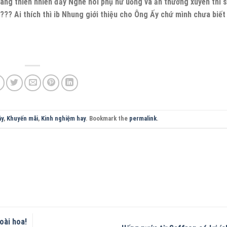
ng thiên nhiên đấy Nghe nói phụ nữ uống và ăn thường xuyên thì s
? Ai thích thì ib Nhung giới thiệu cho Ông Ấy chứ mình chưa biết 
ây
,
Khuyến mãi
,
Kinh nghiệm hay
. Bookmark the
permalink
.
oài hoa!