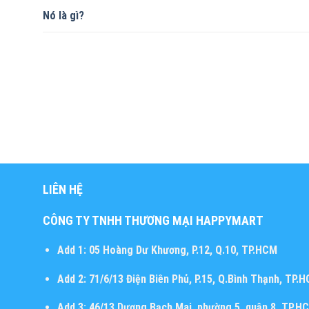
Nó là gì?
LIÊN HỆ
CÔNG TY TNHH THƯƠNG MẠI HAPPYMART
Add 1:
05 Hoàng Dư Khương, P.12, Q.10, TP.HCM
Add 2:
71/6/13 Điện Biên Phủ, P.15, Q.Bình Thạnh, TP.
Add 3:
46/13 Dương Bạch Mai, phường 5, quận 8, TP.H