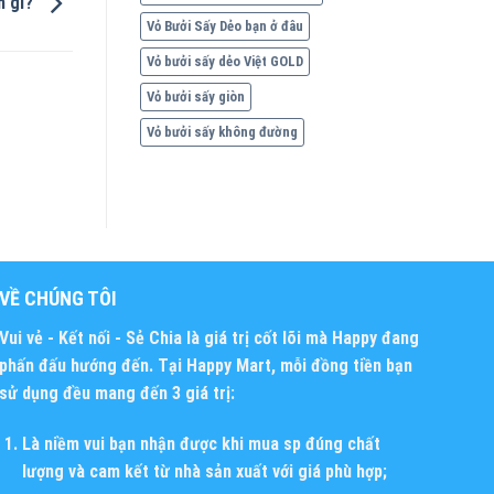
h gì?
Vỏ Bưởi Sấy Dẻo bạn ở đâu
Vỏ bưởi sấy dẻo Việt GOLD
Vỏ bưởi sấy giòn
Vỏ bưởi sấy không đường
VỀ CHÚNG TÔI
Vui vẻ - Kết nối - Sẻ Chia
là giá trị cốt lõi mà Happy đang
phấn đấu hướng đến. Tại Happy Mart, mỗi đồng tiền bạn
sử dụng đều mang đến 3 giá trị:
Là niềm vui bạn nhận được khi mua sp đúng chất
lượng và cam kết từ nhà sản xuất với giá phù hợp;