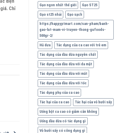
ắc diện
Gạo ngon nhất thế giới
Gạo ST25
giá. Chỉ
Gạo st25 nhái
Gạo sạch
https://happyptmart.com/san-pham/banh-
gao-lut-mam-vi-truyen-thong-gufoods-
500gr-2/
Hủ dưa
Tác dụng của ca cao với trẻ em
Tác dụng của dầu dừa nguyên chất
Tác dụng của dầu dừa với da mặt
Tác dụng của dầu dừa với mắt
Tác dụng của dầu dừa với tóc
Tác dụng phụ của ca cao
Tác hại của ca cao
Tác hại của vỏ bưởi sấy
Uống bột ca cao có giảm cân không
Uống dầu dừa có tác dụng gì
Vỏ bưởi sấy có công dụng gì