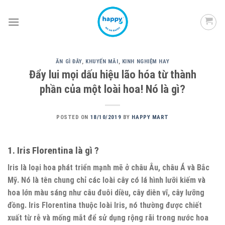
Skip
to
content
ĂN GÌ ĐÂY
,
KHUYẾN MÃI
,
KINH NGHIỆM HAY
Đẩy lui mọi dấu hiệu lão hóa từ thành
phần của một loài hoa! Nó là gì?
POSTED ON
18/10/2019
BY
HAPPY MART
1. Iris Florentina là gì ?
Iris là loại hoa phát triển mạnh mẽ ở châu Âu, châu Á và Bắc
Mỹ. Nó là tên chung chỉ các loài cây có lá hình lưỡi kiếm và
hoa lớn màu sáng như câu đuôi diều, cây diên vĩ, cây lưỡng
đồng. Iris Florentina thuộc loài Iris, nó thường được chiết
xuất từ rễ và mống mắt để sử dụng rộng rãi trong nước hoa