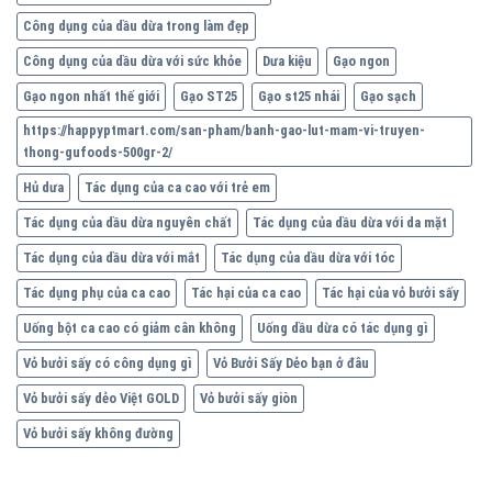
Công dụng của dầu dừa trong làm đẹp
Công dụng của dầu dừa với sức khỏe
Dưa kiệu
Gạo ngon
Gạo ngon nhất thế giới
Gạo ST25
Gạo st25 nhái
Gạo sạch
https://happyptmart.com/san-pham/banh-gao-lut-mam-vi-truyen-
thong-gufoods-500gr-2/
Hủ dưa
Tác dụng của ca cao với trẻ em
Tác dụng của dầu dừa nguyên chất
Tác dụng của dầu dừa với da mặt
Tác dụng của dầu dừa với mắt
Tác dụng của dầu dừa với tóc
Tác dụng phụ của ca cao
Tác hại của ca cao
Tác hại của vỏ bưởi sấy
Uống bột ca cao có giảm cân không
Uống dầu dừa có tác dụng gì
Vỏ bưởi sấy có công dụng gì
Vỏ Bưởi Sấy Dẻo bạn ở đâu
Vỏ bưởi sấy dẻo Việt GOLD
Vỏ bưởi sấy giòn
Vỏ bưởi sấy không đường