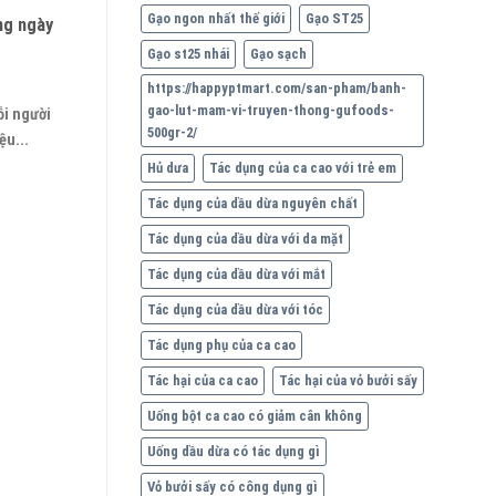
Gạo ngon nhất thế giới
Gạo ST25
ng ngày
Gạo st25 nhái
Gạo sạch
https://happyptmart.com/san-pham/banh-
gao-lut-mam-vi-truyen-thong-gufoods-
ỗi người
500gr-2/
ệu...
Hủ dưa
Tác dụng của ca cao với trẻ em
Tác dụng của dầu dừa nguyên chất
Tác dụng của dầu dừa với da mặt
Tác dụng của dầu dừa với mắt
Tác dụng của dầu dừa với tóc
Tác dụng phụ của ca cao
Tác hại của ca cao
Tác hại của vỏ bưởi sấy
Uống bột ca cao có giảm cân không
Uống dầu dừa có tác dụng gì
Vỏ bưởi sấy có công dụng gì