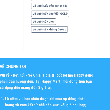
Vỏ Bưởi Sấy Dẻo bạn ở đâu
Vỏ bưởi sấy dẻo Việt GOLD
Vỏ bưởi sấy giòn
Vỏ bưởi sấy không đường
VỀ CHÚNG TÔI
Vui vẻ - Kết nối - Sẻ Chia
là giá trị cốt lõi mà Happy đang
phấn đấu hướng đến. Tại Happy Mart, mỗi đồng tiền bạn
sử dụng đều mang đến 3 giá trị:
Là niềm vui bạn nhận được khi mua sp đúng chất
lượng và cam kết từ nhà sản xuất với giá phù hợp;