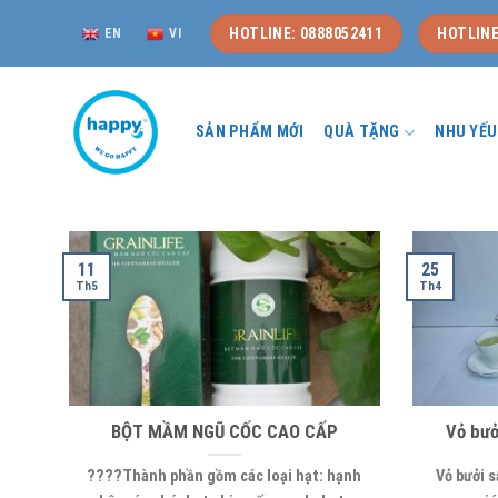
Skip
HOTLINE: 0888052411
HOTLINE
EN
VI
to
content
SẢN PHẨM MỚI
QUÀ TẶNG
NHU YẾ
11
25
Th5
Th4
BỘT MẦM NGŨ CỐC CAO CẤP
Vỏ bưở
????Thành phần gồm các loại hạt: hạnh
Vỏ bưởi s