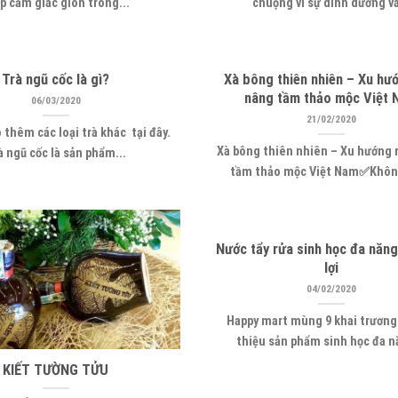
p cảm giác giòn trong...
chuộng vì sự dinh dưỡng và
Trà ngũ cốc là gì?
Xà bông thiên nhiên – Xu hư
nâng tầm thảo mộc Việt
06/03/2020
21/02/2020
thêm các loại trà khác tại đây.
Xà bông thiên nhiên – Xu hướng
à ngũ cốc là sản phẩm...
tầm thảo mộc Việt Nam✅Không
Nước tẩy rửa sinh học đa năng 
lợi
04/02/2020
Happy mart mùng 9 khai trương 
thiệu sản phẩm sinh học đa n
KIẾT TƯỜNG TỬU