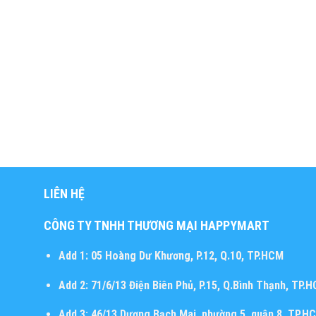
LIÊN HỆ
CÔNG TY TNHH THƯƠNG MẠI HAPPYMART
Add 1:
05 Hoàng Dư Khương, P.12, Q.10, TP.HCM
Add 2:
71/6/13 Điện Biên Phủ, P.15, Q.Bình Thạnh, TP.
Add 3:
46/13 Dương Bạch Mai, phường 5, quận 8, TP.H