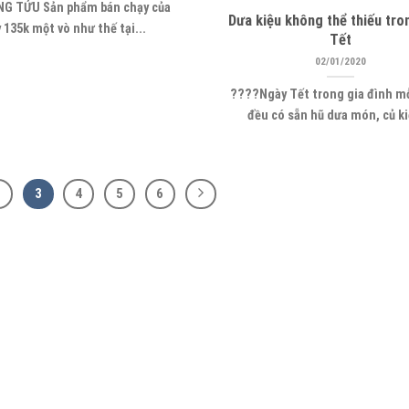
NG TỬU Sản phẩm bán chạy của
Dưa kiệu không thể thiếu tro
 135k một vò như thế tại...
Tết
02/01/2020
????Ngày Tết trong gia đình m
đều có sẵn hũ dưa món, củ ki
2
3
4
5
6