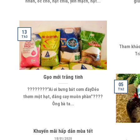
nhân, óc chó, hạt chia, yến mạch, hạt...
giú
13
Th3
Tham khảo 
Tr
Gạo mới trắng tinh
05
????????”Ai ơi bưng bát cơm đầyDẻo
Th2
thơm một hạt, đắng cay muôn phần”????
Ông bà ta...
Khuyến mãi hấp dẫn mùa tết
18/01/2020