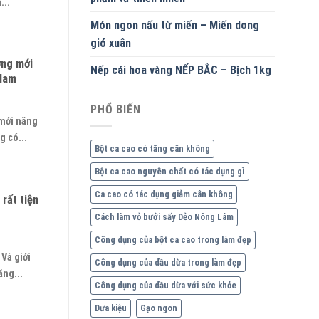
...
Món ngon nấu từ miến – Miến dong
gió xuân
ớng mới
Nếp cái hoa vàng NẾP BẮC – Bịch 1kg
 Nam
PHỔ BIẾN
 mới nâng
 có...
Bột ca cao có tăng cân không
Bột ca cao nguyên chất có tác dụng gì
Ca cao có tác dụng giảm cân không
rất tiện
Cách làm vỏ bưởi sấy Dẻo Nông Lâm
Công dụng của bột ca cao trong làm đẹp
Và giới
Công dụng của dầu dừa trong làm đẹp
ăng...
Công dụng của dầu dừa với sức khỏe
Dưa kiệu
Gạo ngon