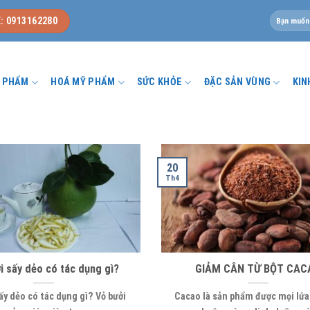
Tìm
: 0913162280
kiếm:
U PHẨM
HOÁ MỸ PHẨM
SỨC KHỎE
ĐẶC SẢN VÙNG
KIN
20
Th4
i sấy dẻo có tác dụng gì?
GIẢM CÂN TỪ BỘT CAC
ấy dẻo có tác dụng gì? Vỏ bưởi
Cacao là sản phẩm được mọi lứa