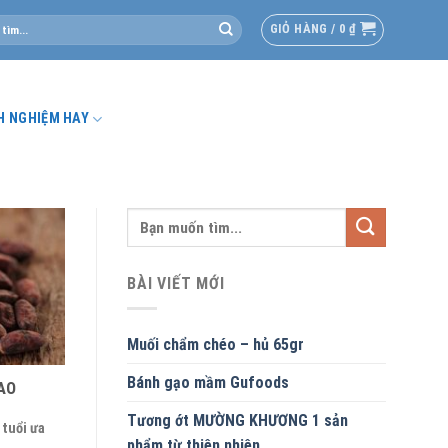
GIỎ HÀNG /
0
₫
H NGHIỆM HAY
BÀI VIẾT MỚI
Muối chẩm chéo – hủ 65gr
Bánh gạo mầm Gufoods
AO
Tương ớt MƯỜNG KHƯƠNG 1 sản
 tuổi ưa
phẩm từ thiên nhiên