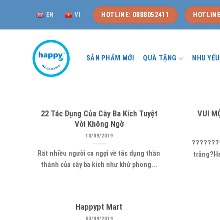
Skip
HOTLINE: 0888052411
HOTLINE
EN
VI
to
content
SẢN PHẨM MỚI
QUÀ TẶNG
NHU YẾ
22 Tác Dụng Của Cây Ba Kích Tuyệt
VUI M
Vời Không Ngờ
10/09/2019
????????
Rất nhiều người ca ngợi về tác dụng thần
trăng?Ha
thánh của cây ba kích như khử phong...
Happypt Mart
03/09/2019