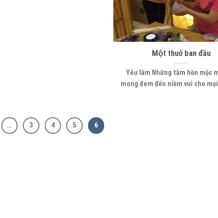
Một thuở ban đầu
Yêu lắm Những tâm hồn mộc m
mong đem đến niềm vui cho mọi 
…
3
4
5
6