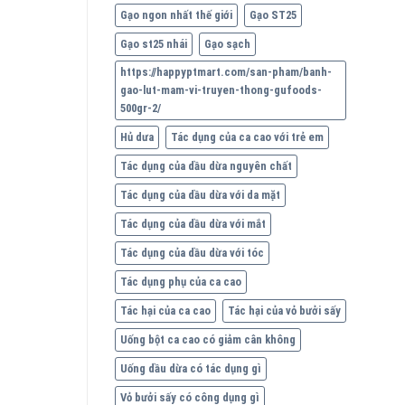
Gạo ngon nhất thế giới
Gạo ST25
Gạo st25 nhái
Gạo sạch
https://happyptmart.com/san-pham/banh-
gao-lut-mam-vi-truyen-thong-gufoods-
500gr-2/
Hủ dưa
Tác dụng của ca cao với trẻ em
Tác dụng của dầu dừa nguyên chất
Tác dụng của dầu dừa với da mặt
Tác dụng của dầu dừa với mắt
Tác dụng của dầu dừa với tóc
Tác dụng phụ của ca cao
Tác hại của ca cao
Tác hại của vỏ bưởi sấy
Uống bột ca cao có giảm cân không
Uống dầu dừa có tác dụng gì
Vỏ bưởi sấy có công dụng gì