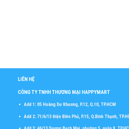
LIÊN HỆ
CÔNG TY TNHH THƯƠNG MẠI HAPPYMART
Add 1:
05 Hoàng Dư Khương, P.12, Q.10, TP.HCM
Add 2:
71/6/13 Điện Biên Phủ, P.15, Q.Bình Thạnh, TP.
Add 3:
46/13 Dương Bạch Mai, phường 5, quận 8, TP.H