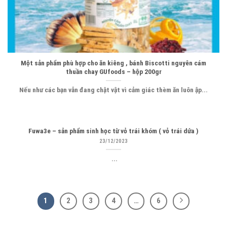
Một sản phẩm phù hợp cho ăn kiêng , bánh Biscotti nguyên cám
thuần chay GUfoods – hộp 200gr
Nếu như các bạn vẫn đang chật vật vì cảm giác thèm ăn luôn ập...
Fuwa3e – sản phẩm sinh học từ vỏ trái khóm ( vỏ trái dứa )
23/12/2023
...
1
2
3
4
…
6