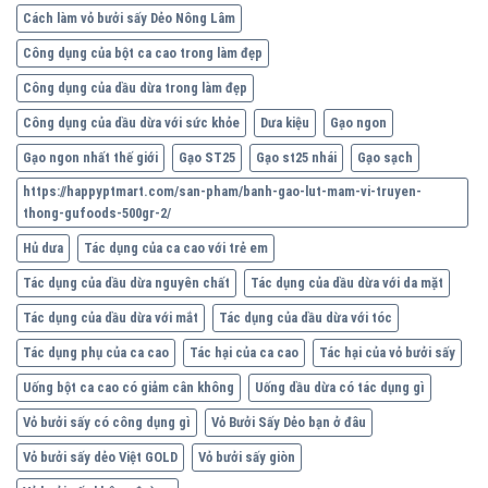
Cách làm vỏ bưởi sấy Dẻo Nông Lâm
Công dụng của bột ca cao trong làm đẹp
Công dụng của dầu dừa trong làm đẹp
Công dụng của dầu dừa với sức khỏe
Dưa kiệu
Gạo ngon
Gạo ngon nhất thế giới
Gạo ST25
Gạo st25 nhái
Gạo sạch
https://happyptmart.com/san-pham/banh-gao-lut-mam-vi-truyen-
thong-gufoods-500gr-2/
Hủ dưa
Tác dụng của ca cao với trẻ em
Tác dụng của dầu dừa nguyên chất
Tác dụng của dầu dừa với da mặt
Tác dụng của dầu dừa với mắt
Tác dụng của dầu dừa với tóc
Tác dụng phụ của ca cao
Tác hại của ca cao
Tác hại của vỏ bưởi sấy
Uống bột ca cao có giảm cân không
Uống dầu dừa có tác dụng gì
Vỏ bưởi sấy có công dụng gì
Vỏ Bưởi Sấy Dẻo bạn ở đâu
Vỏ bưởi sấy dẻo Việt GOLD
Vỏ bưởi sấy giòn