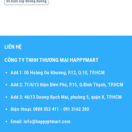
Vỏ bưởi sấy không đường
LIÊN HỆ
CÔNG TY TNHH THƯƠNG MẠI HAPPYMART
Add 1:
05 Hoàng Dư Khương, P.12, Q.10, TP.HCM
Add 2:
71/6/13 Điện Biên Phủ, P.15, Q.Bình Thạnh, TP.HCM
Add 3:
46/13 Dương Bạch Mai, phường 5, quận 8, TP.HCM
Điện thoại:
0888 052 411 - 091 3162 280
Email:
info@happyptmart.com