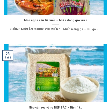
Món ngon nấu từ miến – Miến dong gió xuân
NHỮNG MÓN ĂN CHUNG VỚI MIẾN 1 . Miến măng gà – Đùi gà –...
23
Th12
Nếp cái hoa vàng NẾP BẮC – Bịch 1kg