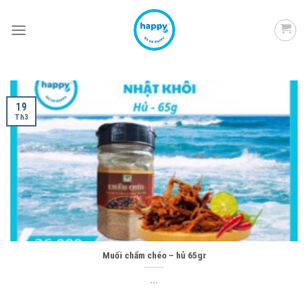
Skip
to
content
19
Th3
Muối chẩm chéo – hủ 65gr
...