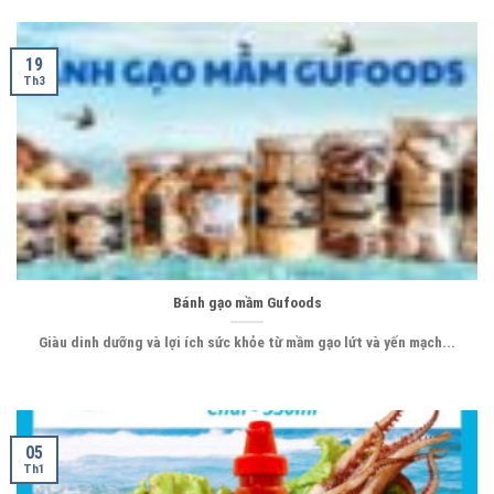
19
Th3
Bánh gạo mầm Gufoods
Giàu dinh dưỡng và lợi ích sức khỏe từ mầm gạo lứt và yến mạch...
05
Th1