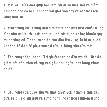
1. Mát xa – Dầu dừa giúp bạn làm dịu đi sự mệt mỏi và giảm
đau cho các cơ bắp. Khi cho vài giọt vào tay và xoa bóp lên
vùng mát xa
2. Mụn trứng cá -Trong dầu dừa chứa các axit béo chuỗi trung
bình như axi lauric, axit capric,.. có tác dụng kháng khuẩn gây
mụn trứng cá. Thoa trực tiếp dầu dừa lên vùng da bị mụn, để
khoảng 15 đến 20 phút sau đó rửa lại bằng sữa rửa mặt.
3. Tác dụng thần thánh : Trị gàuMát xa da đầu với dầu dừa để
giảm bớt các triệu chứng của gàu như ngứa, hay bong chóc
da đầu.
4. Đau họng (đã được thử và thật tuyệt vời) Ngậm 1 thìa dầu
dừa sẽ giúp giảm đau và sưng họng, ngăn ngừa nhiễm trùng.