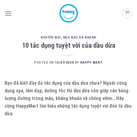
Skip
to
content
KHUYẾN MÃI
,
MẸO NẤU ĂN NHANH
10 tác dụng tuyệt vời của dầu dừa
POSTED ON
16/07/2020
BY
HAPPY MART
Bạn đã biết đầy đủ tác dụng của dầu dừa chưa? Ngoài công
dụng spa, làm đẹp, dưỡng tóc thì dầu dừa còn giúp cân bằng
lượng đường trong máu, kháng khuẩn và chống viêm… Hãy
cùng HappyMart tìm hiểu những tác dụng tuyệt vời đến từ dầu
dừa: