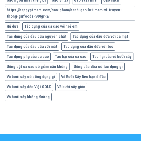
Gạo ngon nhất thế giới
Gạo ST25
Gạo st25 nhái
Gạo sạch
https://happyptmart.com/san-pham/banh-gao-lut-mam-vi-truyen-
thong-gufoods-500gr-2/
Hủ dưa
Tác dụng của ca cao với trẻ em
Tác dụng của dầu dừa nguyên chất
Tác dụng của dầu dừa với da mặt
Tác dụng của dầu dừa với mắt
Tác dụng của dầu dừa với tóc
Tác dụng phụ của ca cao
Tác hại của ca cao
Tác hại của vỏ bưởi sấy
Uống bột ca cao có giảm cân không
Uống dầu dừa có tác dụng gì
Vỏ bưởi sấy có công dụng gì
Vỏ Bưởi Sấy Dẻo bạn ở đâu
Vỏ bưởi sấy dẻo Việt GOLD
Vỏ bưởi sấy giòn
Vỏ bưởi sấy không đường