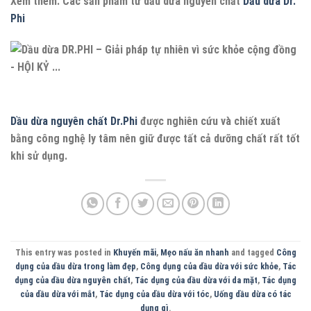
Xem thêm: Các sản phẩm từ dầu dừa nguyên chất
Dầu dừa Dr.
Phi
Dầu dừa nguyên chất Dr.Phi
được nghiên cứu và chiết xuất
bằng công nghệ ly tâm nên giữ được tất cả dưỡng chất rất tốt
khi sử dụng.
This entry was posted in
Khuyến mãi
,
Mẹo nấu ăn nhanh
and tagged
Công
dụng của dầu dừa trong làm đẹp
,
Công dụng của dầu dừa với sức khỏe
,
Tác
dụng của dầu dừa nguyên chất
,
Tác dụng của dầu dừa với da mặt
,
Tác dụng
của dầu dừa với mắt
,
Tác dụng của dầu dừa với tóc
,
Uống dầu dừa có tác
dụng gì
.