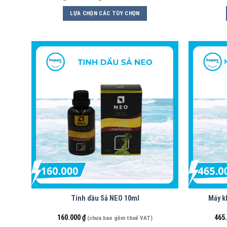
LỰA CHỌN CÁC TÙY CHỌN
Tinh dầu Sả NEO 10ml
Máy k
160.000
₫
465
(chưa bao gồm thuế VAT)