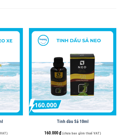
ml
Tinh dầu Sả 10ml
160.000
₫
 VAT)
(chưa bao gồm thuế VAT)