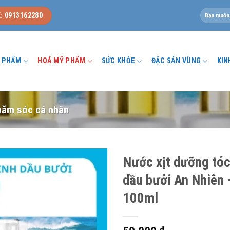
Tìm
: 0913162280
kiếm:
U PHẨM
HOÁ MỸ PHẨM
SỨC KHỎE
ĐẶC SẢN VÙNG
KIN
hăm sóc cá nhân
Nước xịt dưỡng tóc
dầu bưởi An Nhiên 
100ml
₫