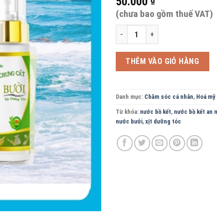
50.000
(chưa bao gồm thuế VAT)
Nước xịt dưỡng tóc tinh dầu bưởi 
THÊM VÀO GIỎ HÀNG
Danh mục:
Chăm sóc cá nhân
,
Hoá mỹ
Từ khóa:
nước bồ kết
,
nước bồ kết an 
nước bưởi
,
xịt dưỡng tóc