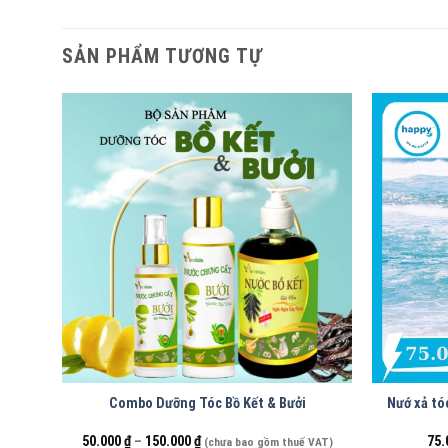
SẢN PHẨM TƯƠNG TỰ
Combo Dưỡng Tóc Bồ Kết & Bưởi
Nướ xả tó
50.000
₫
–
150.000
₫
75.
(chưa bao gồm thuế VAT)