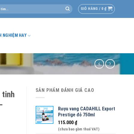
GIỎ HÀNG /
0
₫
H NGHIỆM HAY
SẢN PHẨM ĐÁNH GIÁ CAO
 tinh
–
Rượu vang CADAHILL Export
Prestige đỏ 750ml
115.000
₫
(chưa bao gồm thuế VAT)