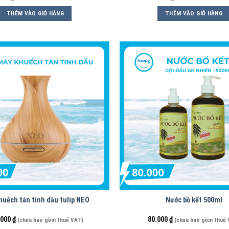
THÊM VÀO GIỎ HÀNG
THÊM VÀO GIỎ HÀNG
huếch tán tinh dầu tulip NEO
Nước bồ kết 500ml
.000
₫
80.000
₫
(chưa bao gồm thuế VAT)
(chưa bao gồm thuế 