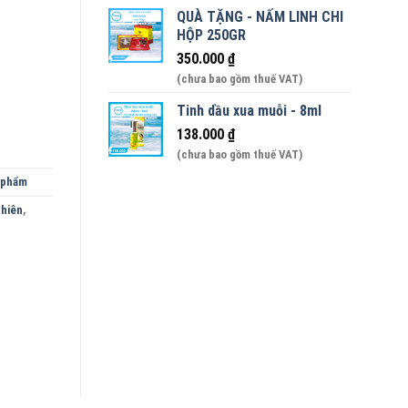
QUÀ TẶNG - NẤM LINH CHI
HỘP 250GR
An Nhiên - 100ml số lượng
350.000
₫
(chưa bao gồm thuế VAT)
Tinh dầu xua muỗi - 8ml
138.000
₫
(chưa bao gồm thuế VAT)
 phẩm
nhiên
,