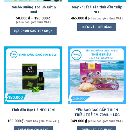
Combo Dưỡng Tóc Bồ Kết &
Máy khuếch tán tinh dầu tulip
Bưởi
NEO
50.000
₫
–
150.000
₫
465.000
₫
(chưa bao gồm thuế VAT)
(chưa bao gồm thuế VAT)
THÊM VÀO GIỎ HÀNG
LỰA CHỌN CÁC TÙY CHỌN
Tinh dầu Bạc Hà NEO 10ml
YẾN SÀO CAO CẤP THIÊN
TRIỀU TRẺ EM 70ML – LỐC
6HỦ
180.000
₫
349.000
₫
(chưa bao gồm thuế VAT)
(chưa bao gồm thuế VAT)
THÊM VÀO GIỎ HÀNG
THÊM VÀO GIỎ HÀNG