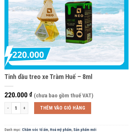
Tinh dầu treo xe Tràm Huế – 8ml
220.000
₫
(chưa bao gồm thuế VAT)
Tinh dầu treo xe Tràm Huế - 8ml số lượng
THÊM VÀO GIỎ HÀNG
Danh mục:
Chăm sóc tổ ấm
,
Hoá mỹ phẩm
,
Sản phẩm mới