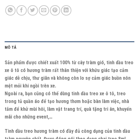
MÔ TẢ
Sản phẩm được chiết xuất 100% từ cây tràm gió, tinh dầu treo
xe ô tô có hương tràm rất thân thiện với khứu giác tạo cảm
giác dễ chịu, thư giãn và không còn lo sợ cảm giác buồn nôn
mệt mỏi khi ngồi trên xe.
Ngoài ra, bạn cũng có thể dùng tinh dầu treo xe ô tô, treo
trong tủ quần áo để tạo hương thơm hoặc bàn làm việc, nhà
tắm để khử mùi hôi, làm vật trang trí, quà tặng tri ân, khuyến
mãi cho những event,…
Tinh dầu treo hương tràm có đầy đủ công dụng của tinh dầu
tràm nguyên chất. Được đóng gói theo dạng chai treo 8ml