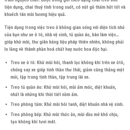
tiện dụng, chai thuỷ tinh trong suốt, có nút gỗ thấm hút tốt và
khuếch tán mùi hương hiệu quả.
Tiện dụng trong việc treo ở không gian sống với diện tích nhỏ
của bạn như xe ô tô, nhà vệ sinh, tủ quần áo, bàn làm việc…
giúp khử mùi, thư giãn bằng liệu pháp thiên nhiên, không phải
lo lắng về thành phần hoá chất hay nước hoa độc hại.
Treo xe ô tô: Khử mùi hôi, thanh lọc không khí trên xe ôtô,
chống say xe giúp tinh thần thư thái, giảm căng thẳng mệt
mỏi, tập trung tinh thần, tập trung lái xe.
Treo tủ quần áo: Khử mùi hôi, mùi ẩm mốc, diệt khuẩn,
nhất là những khi thời tiết nồm ẩm.
Treo phòng tắm: Khử mùi hôi tanh, diệt khuẩn nhà vệ sinh.
Treo phòng bếp: Khử mùi thức ăn, mùi dầu mỡ khó chịu,
tạo không khí tươi mát.