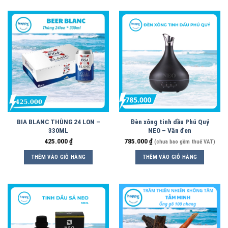
BIA BLANC THÙNG 24 LON –
Đèn xông tinh dầu Phú Quý
330ML
NEO – Vân đen
425.000
₫
785.000
₫
(chưa bao gồm thuế VAT)
THÊM VÀO GIỎ HÀNG
THÊM VÀO GIỎ HÀNG