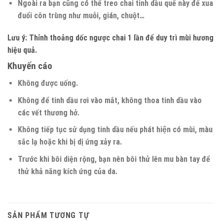
Ngoài ra bạn cũng có thể treo chai tinh dầu quế này để xua
đuổi côn trùng như muỗi, gián, chuột…
Lưu ý: Thỉnh thoảng dốc ngược chai 1 lần để duy trì mùi hương
hiệu quả.
Khuyến cáo
Không được uống.
Không để tinh dầu rơi vào mắt, không thoa tinh dầu vào
các vết thương hở.
Không tiếp tục sử dụng tinh dầu nếu phát hiện có mùi, màu
sắc lạ hoặc khi bị dị ứng xảy ra.
Trước khi bôi diện rộng, bạn nên bôi thử lên mu bàn tay để
thử khả năng kích ứng của da.
SẢN PHẨM TƯƠNG TỰ