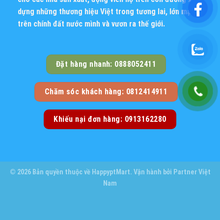
dựng những thương hiệu Việt trong tương lai, lớn mạnh
trên chính đất nước mình và vươn ra thế giới.
Đặt hàng nhanh: 0888052411
Chăm sóc khách hàng: 0812414911
Khiếu nại đơn hàng: 0913162280
© 2026 Bản quyền thuộc về
HappyptMart
. Vận hành bởi
Partner Việt
Nam