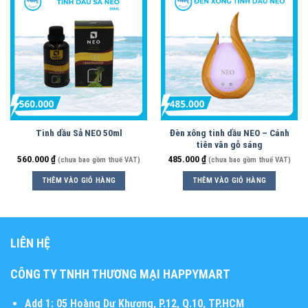
Tinh dầu Sả NEO 50ml
Đèn xông tinh dầu NEO – Cánh
tiên vân gỗ sáng
560.000
₫
485.000
₫
(chưa bao gồm thuế VAT)
(chưa bao gồm thuế VAT)
THÊM VÀO GIỎ HÀNG
THÊM VÀO GIỎ HÀNG
LIÊN HỆ
CÔNG TY TNHH THƯƠNG MẠI HAPPYMART
Add 1:
05 Hoàng Dư Khương, P.12, Q.10, TP.HCM