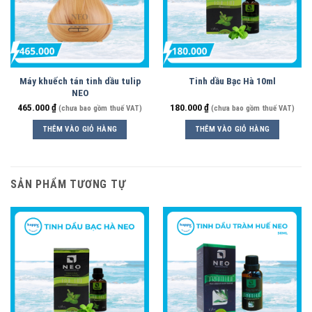
Máy khuếch tán tinh dầu tulip
Tinh dầu Bạc Hà 10ml
NEO
465.000
₫
180.000
₫
(chưa bao gồm thuế VAT)
(chưa bao gồm thuế VAT)
THÊM VÀO GIỎ HÀNG
THÊM VÀO GIỎ HÀNG
SẢN PHẨM TƯƠNG TỰ