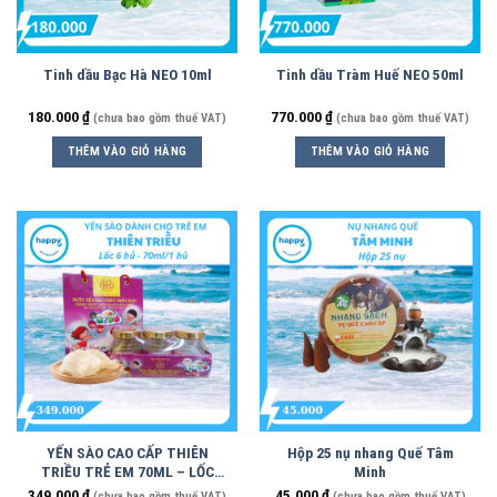
Tinh dầu Bạc Hà NEO 10ml
Tinh dầu Tràm Huế NEO 50ml
180.000
₫
770.000
₫
(chưa bao gồm thuế VAT)
(chưa bao gồm thuế VAT)
THÊM VÀO GIỎ HÀNG
THÊM VÀO GIỎ HÀNG
YẾN SÀO CAO CẤP THIÊN
Hộp 25 nụ nhang Quế Tâm
TRIỀU TRẺ EM 70ML – LỐC
Minh
6HỦ
349.000
₫
45.000
₫
(chưa bao gồm thuế VAT)
(chưa bao gồm thuế VAT)