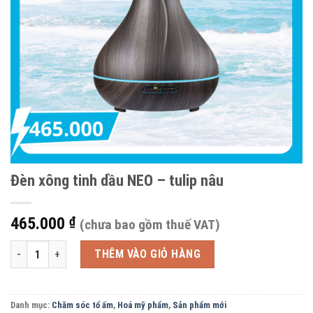
Đèn xông tinh dầu NEO – tulip nâu
465.000
₫
(chưa bao gồm thuế VAT)
Đèn xông tinh dầu NEO - tulip nâu số lượng
THÊM VÀO GIỎ HÀNG
Danh mục:
Chăm sóc tổ ấm
,
Hoá mỹ phẩm
,
Sản phẩm mới