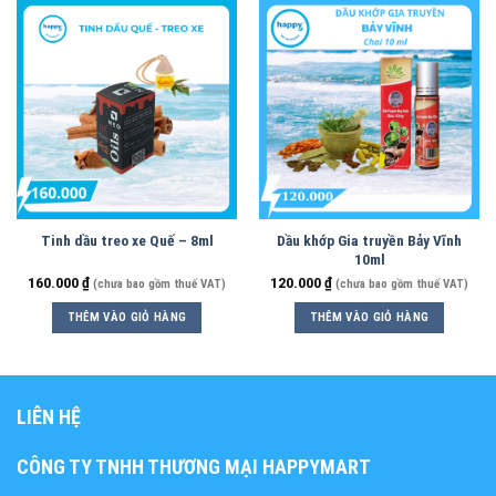
Tinh dầu treo xe Quế – 8ml
Dầu khớp Gia truyền Bảy Vĩnh
10ml
160.000
₫
120.000
₫
(chưa bao gồm thuế VAT)
(chưa bao gồm thuế VAT)
THÊM VÀO GIỎ HÀNG
THÊM VÀO GIỎ HÀNG
LIÊN HỆ
CÔNG TY TNHH THƯƠNG MẠI HAPPYMART