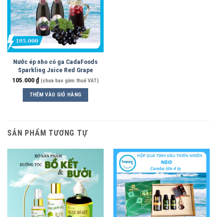
Nước ép nho có ga CadaFoods
Sparkling Juice Red Grape
105.000
₫
(chưa bao gồm thuế VAT)
THÊM VÀO GIỎ HÀNG
SẢN PHẨM TƯƠNG TỰ