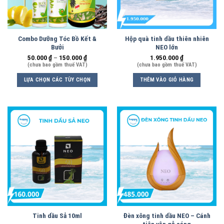
Combo Dưỡng Tóc Bồ Kết &
Hộp quà tinh dầu thiên nhiên
Bưởi
NEO lớn
50.000
₫
–
150.000
₫
1.950.000
₫
(chưa bao gồm thuế VAT)
(chưa bao gồm thuế VAT)
LỰA CHỌN CÁC TÙY CHỌN
THÊM VÀO GIỎ HÀNG
Tinh dầu Sả 10ml
Đèn xông tinh dầu NEO – Cánh