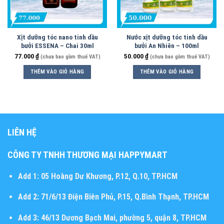
Xịt dưỡng tóc nano tinh dầu
Nước xịt dưỡng tóc tinh dầu
bưởi ESSENA – Chai 30ml
bưởi An Nhiên – 100ml
77.000
₫
50.000
₫
(chưa bao gồm thuế VAT)
(chưa bao gồm thuế VAT)
THÊM VÀO GIỎ HÀNG
THÊM VÀO GIỎ HÀNG
LIÊN HỆ
CÔNG TY TNHH THƯƠNG MẠI HAPPYMART
Add 1:
05 Hoàng Dư Khương, P.12, Q.10, TP.HCM
Add 2:
71/6/13 Điện Biên Phủ, P.15, Q.Bình Thạnh, TP.HCM
Add 3:
46/13 Dương Bạch Mai, phường 5, quận 8, TP.HCM