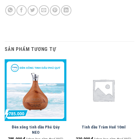
SẢN PHẨM TƯƠNG TỰ
Đèn xông tinh dầu Phú Qúy
Tinh dầu Tràm Huế 10ml
NEO
785.000
₫
220.000
₫