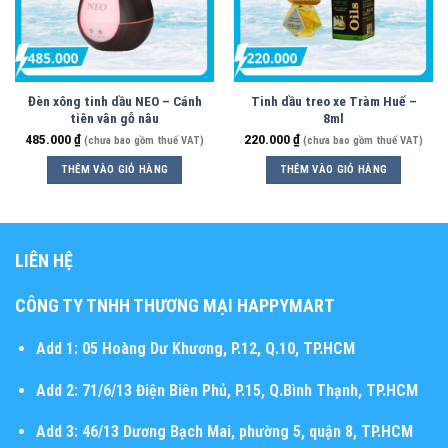
Đèn xông tinh dầu NEO – Cánh
Tinh dầu treo xe Tràm Huế –
tiên vân gỗ nâu
8ml
485.000
₫
220.000
₫
(chưa bao gồm thuế VAT)
(chưa bao gồm thuế VAT)
THÊM VÀO GIỎ HÀNG
THÊM VÀO GIỎ HÀNG
LIÊN HỆ
CÔNG TY TNHH THƯƠNG MẠI HAPPYMART
Add 1:
05 Hoàng Dư Khương, P.12, Q.10, TP.HCM
Add 2:
71/6/13 Điện Biên Phủ, P.15, Q.Bình Thạnh, TP.HCM
Add 3:
46/13 Dương Bạch Mai, phường 5, quận 8, TP.HCM