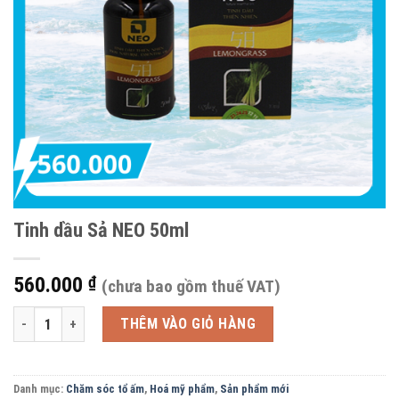
Tinh dầu Sả NEO 50ml
560.000
₫
(chưa bao gồm thuế VAT)
Tinh dầu Sả NEO 50ml số lượng
THÊM VÀO GIỎ HÀNG
Danh mục:
Chăm sóc tổ ấm
,
Hoá mỹ phẩm
,
Sản phẩm mới