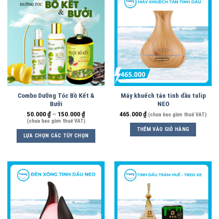
Combo Dưỡng Tóc Bồ Kết &
Máy khuếch tán tinh dầu tulip
Bưởi
NEO
50.000
₫
–
150.000
₫
465.000
₫
(chưa bao gồm thuế VAT)
(chưa bao gồm thuế VAT)
THÊM VÀO GIỎ HÀNG
LỰA CHỌN CÁC TÙY CHỌN