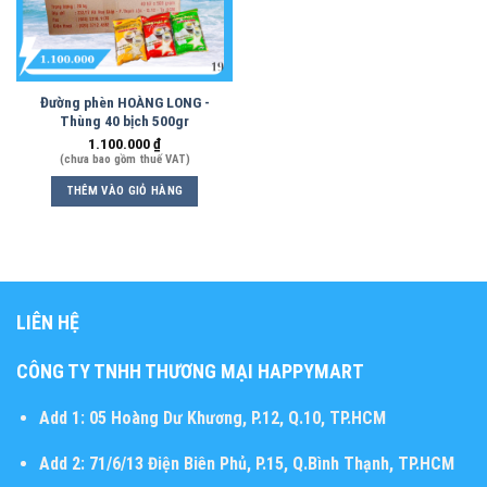
Đường phèn HOÀNG LONG -
Thùng 40 bịch 500gr
1.100.000
₫
(chưa bao gồm thuế VAT)
THÊM VÀO GIỎ HÀNG
LIÊN HỆ
CÔNG TY TNHH THƯƠNG MẠI HAPPYMART
Add 1:
05 Hoàng Dư Khương, P.12, Q.10, TP.HCM
Add 2:
71/6/13 Điện Biên Phủ, P.15, Q.Bình Thạnh, TP.HCM