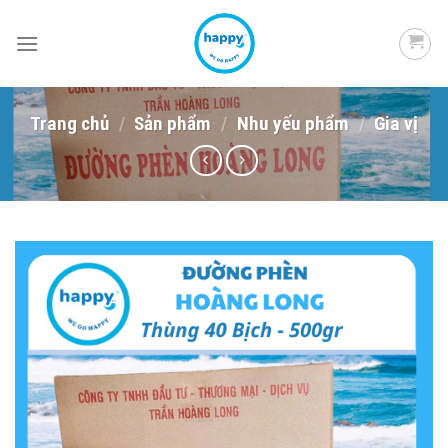
Skip
to
content
Trang chủ
/
Sản phẩm
/
Nhu yếu phẩm
/
Gia vị