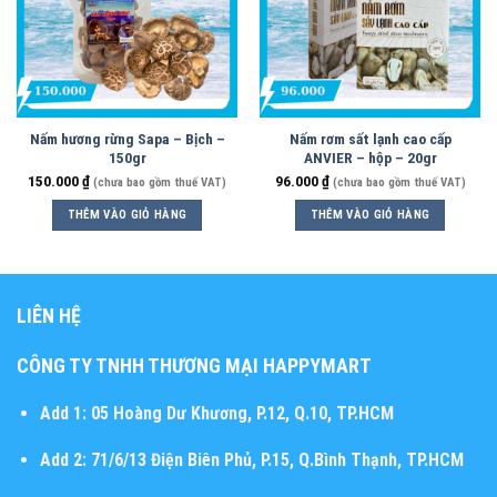
Nấm hương rừng Sapa – Bịch –
Nấm rơm sất lạnh cao cấp
150gr
ANVIER – hộp – 20gr
150.000
₫
96.000
₫
(chưa bao gồm thuế VAT)
(chưa bao gồm thuế VAT)
THÊM VÀO GIỎ HÀNG
THÊM VÀO GIỎ HÀNG
LIÊN HỆ
CÔNG TY TNHH THƯƠNG MẠI HAPPYMART
Add 1:
05 Hoàng Dư Khương, P.12, Q.10, TP.HCM
Add 2:
71/6/13 Điện Biên Phủ, P.15, Q.Bình Thạnh, TP.HCM