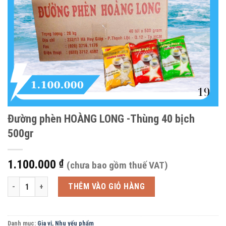
Đường phèn HOÀNG LONG -Thùng 40 bịch
500gr
1.100.000
₫
(chưa bao gồm thuế VAT)
Đường phèn HOÀNG LONG -Thùng 40 bịch 500gr số lượng
THÊM VÀO GIỎ HÀNG
Danh mục:
Gia vị
,
Nhu yếu phẩm