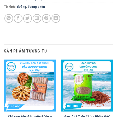
Từ khóa:
đưởng
,
đường phèn
SẢN PHẨM TƯƠNG TỰ
Chả ram tôm đất cuộn 500g –
Gạo lứt ST đỏ Chính Phẩm GẠO