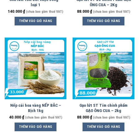
loại 1
ÔNG CUA – 2Kg
140.000
₫
88.000
₫
(chưa bao gồm thuế VAT)
(chưa bao gồm thuế VAT)
THÊM VÀO GIỎ HÀNG
THÊM VÀO GIỎ HÀNG
Nếp cái hoa vàng NẾP BẮC –
Gạo lứt ST Tím chính phẩm
Bịch 1kg
GẠO ÔNG CUA – 2kg
40.000
₫
88.000
₫
(chưa bao gồm thuế VAT)
(chưa bao gồm thuế VAT)
THÊM VÀO GIỎ HÀNG
THÊM VÀO GIỎ HÀNG