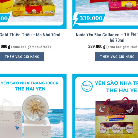
Gold Thiên Triều – lốc 6 hủ 70ml
Nước Yến Sào Collagen – THIÊN 
hủ 70ml
.000
₫
339.000
₫
(chưa bao gồm thuế VAT)
(chưa bao gồm thuế
THÊM VÀO GIỎ HÀNG
THÊM VÀO GIỎ HÀNG