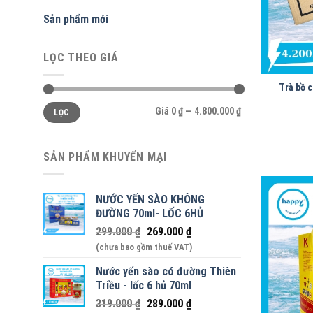
Sản phẩm mới
LỌC THEO GIÁ
Trà bồ 
Giá
Giá
Giá
0 ₫
—
4.800.000 ₫
LỌC
thấp
cao
nhất
nhất
SẢN PHẨM KHUYẾN MẠI
NƯỚC YẾN SÀO KHÔNG
ĐƯỜNG 70ml- LỐC 6HỦ
299.000
₫
269.000
₫
(chưa bao gồm thuế VAT)
Nước yến sào có đường Thiên
Triều - lốc 6 hủ 70ml
319.000
₫
289.000
₫