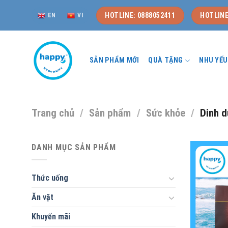
Skip
HOTLINE: 0888052411
HOTLINE
EN
VI
to
content
SẢN PHẨM MỚI
QUÀ TẶNG
NHU YẾ
Trang chủ
/
Sản phẩm
/
Sức khỏe
/
Dinh d
DANH MỤC SẢN PHẨM
Thức uống
Ăn vặt
Khuyến mãi