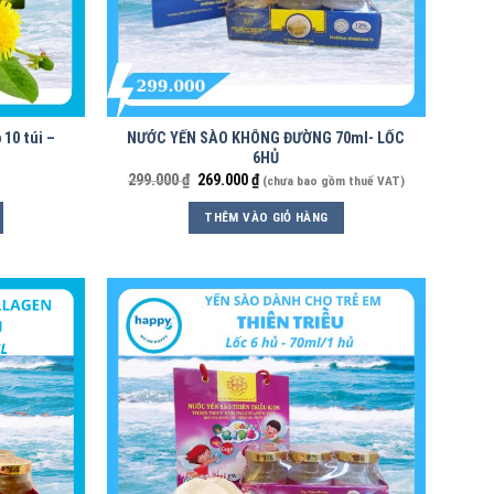
 10 túi –
NƯỚC YẾN SÀO KHÔNG ĐƯỜNG 70ml- LỐC
6HỦ
299.000
₫
269.000
₫
(chưa bao gồm thuế VAT)
THÊM VÀO GIỎ HÀNG