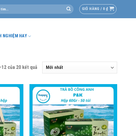
GIỎ HÀNG /
0
₫
H NGHIỆM HAY
–12 của 20 kết quả