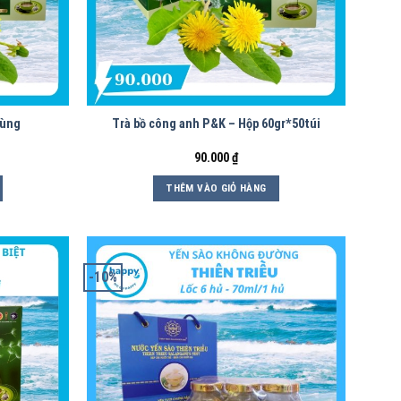
hùng
Trà bồ công anh P&K – Hộp 60gr*50túi
90.000
₫
THÊM VÀO GIỎ HÀNG
-10%