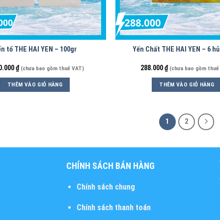
n tổ THE HAI YEN – 100gr
Yến Chất THE HAI YEN – 6 hủ
0.000
₫
288.000
₫
(chưa bao gồm thuế VAT)
(chưa bao gồm thuế
THÊM VÀO GIỎ HÀNG
THÊM VÀO GIỎ HÀNG
1
2
CHÍNH SÁCH BÁN HÀNG
Chính sách chung
Chính sách thanh toán