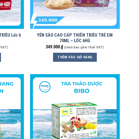
TRIỀU Lốc 6
YẾN SÀO CAO CẤP THIÊN TRIỀU TRẺ EM
70ML – LỐC 6HỦ
349.000
₫
 VAT)
(chưa bao gồm thuế VAT)
THÊM VÀO GIỎ HÀNG