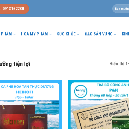
Tìm
: 0913162280
kiếm:
U PHẨM
HOÁ MỸ PHẨM
SỨC KHỎE
ĐẶC SẢN VÙNG
KIN
ưỡng tiện lợi
Hiển thị 1