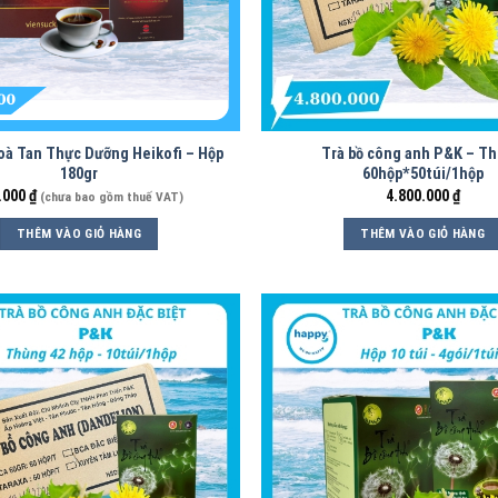
oà Tan Thực Dưỡng Heikofi – Hộp
Trà bồ công anh P&K – T
180gr
60hộp*50túi/1hộp
.000
₫
4.800.000
₫
(chưa bao gồm thuế VAT)
THÊM VÀO GIỎ HÀNG
THÊM VÀO GIỎ HÀNG