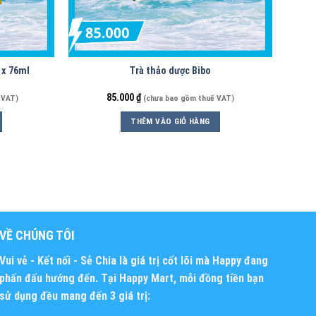
 x 76ml
Trà thảo dược Bibo
85.000
₫
 VAT)
(chưa bao gồm thuế VAT)
THÊM VÀO GIỎ HÀNG
VỀ CHÚNG TÔI
Vui vẻ - Kết nối - Sẻ Chia
là giá trị cốt lõi mà Happy đang
phấn đấu hướng đến. Tại Happy Mart, mỗi đồng tiền bạn
sử dụng đều mang đến 3 giá trị: