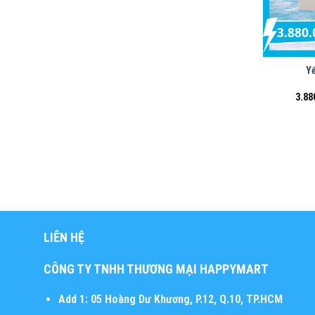
Yế
3.88
LIÊN HỆ
CÔNG TY TNHH THƯƠNG MẠI HAPPYMART
Add 1:
05 Hoàng Dư Khương, P.12, Q.10, TP.HCM