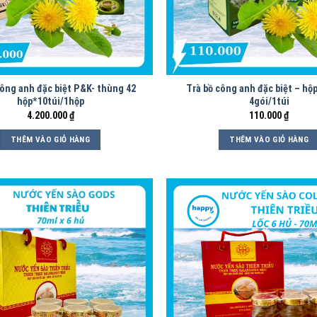
công anh đặc biệt P&K- thùng 42
Trà bồ công anh đặc biệt – hộp
hộp*10túi/1hộp
4gói/1túi
4.200.000
₫
110.000
₫
THÊM VÀO GIỎ HÀNG
THÊM VÀO GIỎ HÀNG