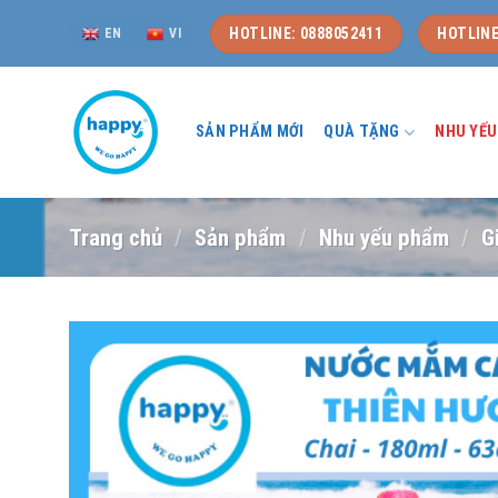
Skip
HOTLINE: 0888052411
HOTLINE
EN
VI
to
content
SẢN PHẨM MỚI
QUÀ TẶNG
NHU YẾ
Trang chủ
/
Sản phẩm
/
Nhu yếu phẩm
/
G