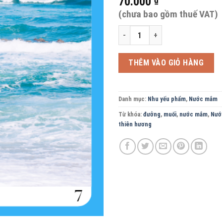
70.000
(chưa bao gồm thuế VAT)
Nước mắm THIÊN HƯƠNG 63 độ - ch
THÊM VÀO GIỎ HÀNG
Danh mục:
Nhu yếu phẩm
,
Nước mắm
Từ khóa:
đưởng
,
muối
,
nước mắm
,
Nướ
thiên hương