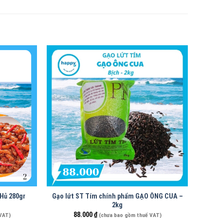
 Hủ 280gr
Gạo lứt ST Tím chính phẩm GẠO ÔNG CUA –
2kg
88.000
₫
VAT)
(chưa bao gồm thuế VAT)