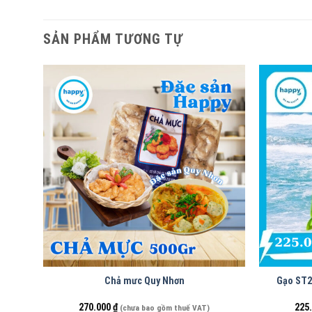
SẢN PHẨM TƯƠNG TỰ
Chả mưc Quy Nhơn
Gạo ST2
270.000
₫
225
(chưa bao gồm thuế VAT)