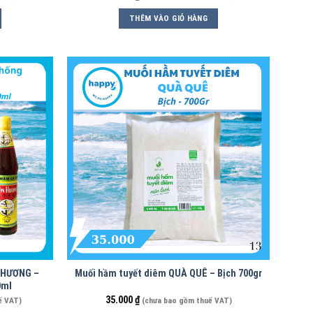
THÊM VÀO GIỎ HÀNG
 HƯƠNG –
Muối hầm tuyết diêm QUÀ QUÊ – Bịch 700gr
0ml
35.000
₫
ế VAT)
(chưa bao gồm thuế VAT)