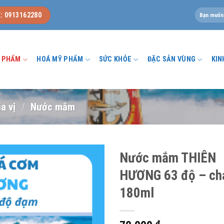
Tìm
: 0913162280
kiếm:
U PHẨM
HOÁ MỸ PHẨM
SỨC KHỎE
ĐẶC SẢN VÙNG
KIN
ia vị
/
Nước mắm
Nước mắm THIÊN
HƯƠNG 63 độ – ch
180ml
₫