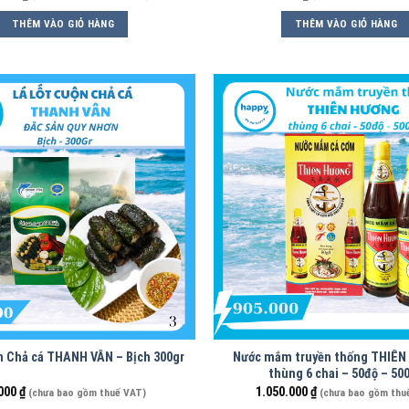
THÊM VÀO GIỎ HÀNG
THÊM VÀO GIỎ HÀNG
ộn Chả cá THANH VÂN – Bịch 300gr
Nước mắm truyền thống THIÊN
thùng 6 chai – 50độ – 50
000
₫
1.050.000
₫
(chưa bao gồm thuế VAT)
(chưa bao gồm thu