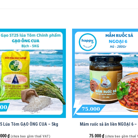
5 Lúa Tôm GẠO ÔNG CUA – 5kg
Mắm ruốc sả ăn liền NGOẠI 6 –
.000
₫
75.000
₫
(chưa bao gồm thuế VAT)
(chưa bao gồm thuế 