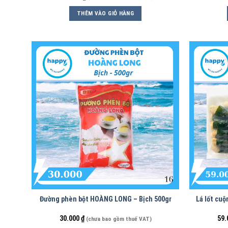
THÊM VÀO GIỎ HÀNG
Đường phèn bột HOÀNG LONG – Bịch 500gr
Lá lốt cu
30.000
₫
59.
(chưa bao gồm thuế VAT)