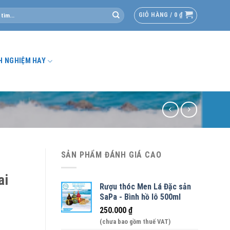
GIỎ HÀNG /
0
₫
H NGHIỆM HAY
SẢN PHẨM ĐÁNH GIÁ CAO
ai
Rượu thóc Men Lá Đặc sản
SaPa - Bình hồ lô 500ml
250.000
₫
(chưa bao gồm thuế VAT)