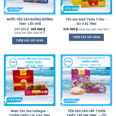
NƯỚC YẾN SÀO KHÔNG ĐƯỜNG
Yến sào Gold Thiên Triều –
70ml- LỐC 6HỦ
lốc 6 hủ 70ml
299.000
₫
269.000
₫
329.000
₫
(chưa bao gồm thuế VAT)
(chưa bao gồm thuế VAT)
THÊM VÀO GIỎ HÀNG
THÊM VÀO GIỎ HÀNG
Nước Yến Sào Collagen –
YẾN SÀO CAO CẤP THIÊN
THIÊN TRIỀU Lốc 6 hủ 70ml
TRIỀU TRẺ EM 70ML – LỐC