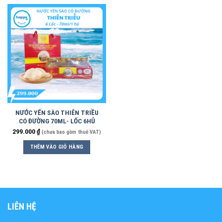
NƯỚC YẾN SÀO THIÊN TRIỀU
CÓ ĐƯỜNG 70ML- LỐC 6HỦ
299.000
₫
(chưa bao gồm thuế VAT)
THÊM VÀO GIỎ HÀNG
LIÊN HỆ