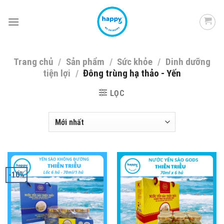
Skip
to
content
Trang chủ
/
Sản phẩm
/
Sức khỏe
/
Dinh dưỡng
tiện lợi
/
Đông trùng hạ thảo - Yến
LỌC
-10%