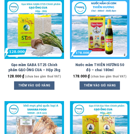
Gạo mầm GABA ST25 Chính
Nước mắm THIÊN HƯƠNG 50
phẩm GẠO ÔNG CUA – Hộp 2kg
độ – chai 180ml
128.000
₫
178.000
₫
(chưa bao gồm thuế VAT)
(chưa bao gồm thuế VAT)
THÊM VÀO GIỎ HÀNG
THÊM VÀO GIỎ HÀNG