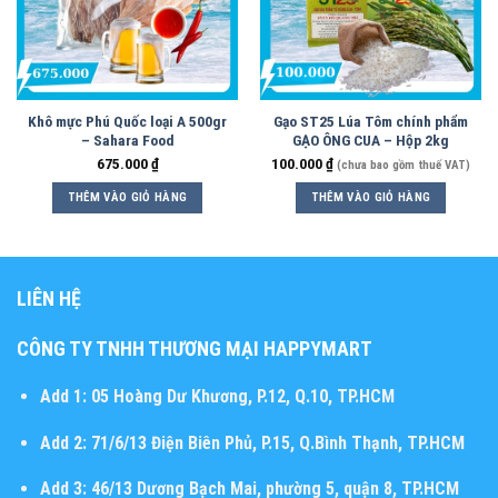
Khô mực Phú Quốc loại A 500gr
Gạo ST25 Lúa Tôm chính phẩm
– Sahara Food
GẠO ÔNG CUA – Hộp 2kg
675.000
₫
100.000
₫
(chưa bao gồm thuế VAT)
THÊM VÀO GIỎ HÀNG
THÊM VÀO GIỎ HÀNG
LIÊN HỆ
CÔNG TY TNHH THƯƠNG MẠI HAPPYMART
Add 1:
05 Hoàng Dư Khương, P.12, Q.10, TP.HCM
Add 2:
71/6/13 Điện Biên Phủ, P.15, Q.Bình Thạnh, TP.HCM
Add 3:
46/13 Dương Bạch Mai, phường 5, quận 8, TP.HCM