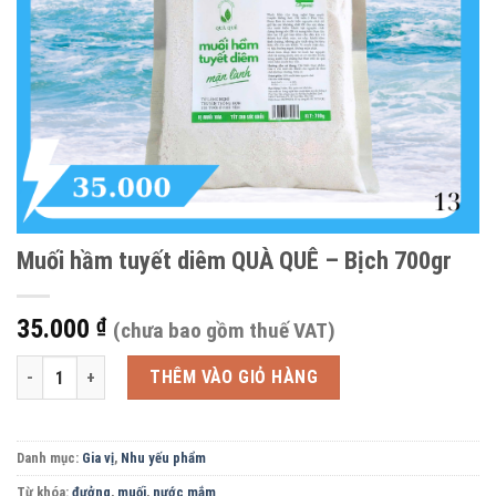
Muối hầm tuyết diêm QUÀ QUÊ – Bịch 700gr
35.000
₫
(chưa bao gồm thuế VAT)
Muối hầm tuyết diêm QUÀ QUÊ - Bịch 700gr số lượng
THÊM VÀO GIỎ HÀNG
Danh mục:
Gia vị
,
Nhu yếu phẩm
Từ khóa:
đưởng
,
muối
,
nước mắm