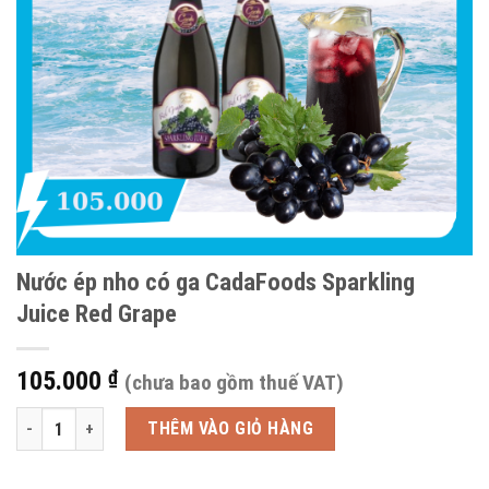
Nước ép nho có ga CadaFoods Sparkling
Juice Red Grape
105.000
₫
(chưa bao gồm thuế VAT)
Nước ép nho có ga CadaFoods Sparkling Juice Red Grape số lượng
THÊM VÀO GIỎ HÀNG