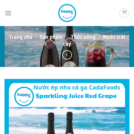
Skip
to
content
Trang chủ
/
Sản phẩm
/
Thức uống
/
Nước trái
cây