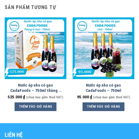
SẢN PHẨM TƯƠNG TỰ
Nước ép nho có gas
Nước ép nho có gas
CadaFoods – 750ml thùng 6
CadaFoods – 750ml
chai
525.000
₫
95.000
₫
(chưa bao gồm thuế VAT)
(chưa bao gồm thuế VAT)
THÊM VÀO GIỎ HÀNG
THÊM VÀO GIỎ HÀNG
LIÊN HỆ