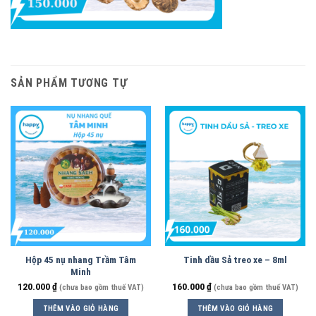
SẢN PHẨM TƯƠNG TỰ
Hộp 45 nụ nhang Trầm Tâm
Tinh dầu Sả treo xe – 8ml
Minh
120.000
₫
160.000
₫
(chưa bao gồm thuế VAT)
(chưa bao gồm thuế VAT)
THÊM VÀO GIỎ HÀNG
THÊM VÀO GIỎ HÀNG