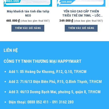
Máy khuếch tán tinh dầu tulip
YẾN SÀO CAO CẤP THIÊN
NEO
TRIỀU TRẺ EM 70ML – LỐC
6HỦ
465.000
₫
349.000
₫
(chưa bao gồm thuế VAT)
(chưa bao gồm thuế VAT)
THÊM VÀO GIỎ HÀNG
THÊM VÀO GIỎ HÀNG
LIÊN HỆ
CÔNG TY TNHH THƯƠNG MẠI HAPPYMART
Add 1:
05 Hoàng Dư Khương, P.12, Q.10, TP.HCM
Add 2:
71/6/13 Điện Biên Phủ, P.15, Q.Bình Thạnh, TP.HCM
Add 3:
46/13 Dương Bạch Mai, phường 5, quận 8, TP.HCM
Điện thoại:
0888 052 411 - 091 3162 280