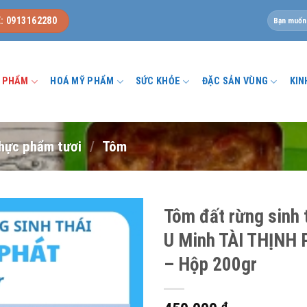
Tìm
: 0913162280
kiếm:
U PHẨM
HOÁ MỸ PHẨM
SỨC KHỎE
ĐẶC SẢN VÙNG
KIN
hực phẩm tươi
/
Tôm
Tôm đất rừng sinh 
U Minh TÀI THỊNH
– Hộp 200gr
₫