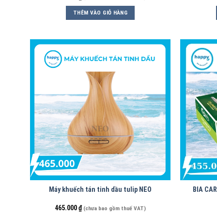
THÊM VÀO GIỎ HÀNG
Máy khuếch tán tinh dầu tulip NEO
BIA CA
465.000
₫
(chưa bao gồm thuế VAT)