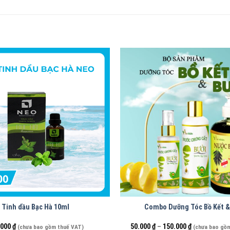
Tinh dầu Bạc Hà 10ml
Combo Dưỡng Tóc Bồ Kết &
.000
₫
50.000
₫
–
150.000
₫
(chưa bao gồm thuế VAT)
(chưa bao gồ