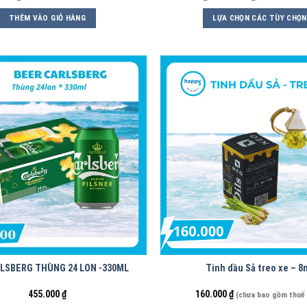
THÊM VÀO GIỎ HÀNG
LỰA CHỌN CÁC TÙY CHỌN
RLSBERG THÙNG 24 LON -330ML
Tinh dầu Sả treo xe – 8
455.000
₫
160.000
₫
(chưa bao gồm thuế