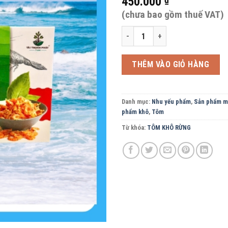
450.000
(chưa bao gồm thuế VAT)
Tôm đất rừng sinh thái U Minh TÀ
THÊM VÀO GIỎ HÀNG
Danh mục:
Nhu yếu phẩm
,
Sản phẩm mơ
phẩm khô
,
Tôm
Từ khóa:
TÔM KHÔ RỪNG