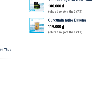
180.000
₫
(chưa bao gồm thuế VAT)
I THỊNH PHÁT - Hộp 200gr số lượng
Curcumin nghệ Essena
119.000
₫
(chưa bao gồm thuế VAT)
́i
,
Thực