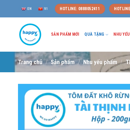
Skip
HOTLINE: 0888052411
HOTLINE
EN
VI
to
content
SẢN PHẨM MỚI
QUÀ TẶNG
NHU YẾ
Trang chủ
/
Sản phẩm
/
Nhu yếu phẩm
/
T