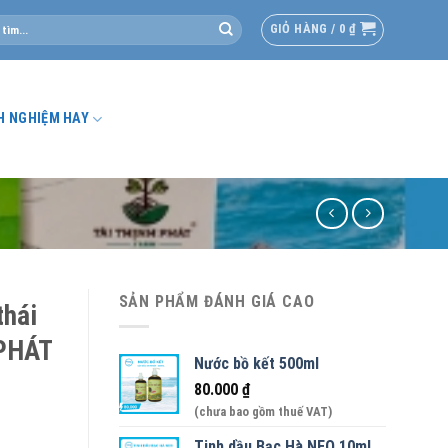
GIỎ HÀNG /
0
₫
H NGHIỆM HAY
SẢN PHẨM ĐÁNH GIÁ CAO
thái
 PHÁT
Nước bồ kết 500ml
80.000
₫
(chưa bao gồm thuế VAT)
Tinh dầu Bạc Hà NEO 10ml