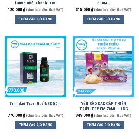
hương Bưởi Chanh 10ml
330ML
120.000
₫
315.000
₫
(chưa bao gồm thuế VAT)
(chưa bao gồm thuế VAT)
THÊM VÀO GIỎ HÀNG
THÊM VÀO GIỎ HÀNG
Tinh dầu Tràm Huế NEO 50ml
YẾN SÀO CAO CẤP THIÊN
TRIỀU TRẺ EM 70ML – LỐC
6HỦ
770.000
₫
349.000
₫
(chưa bao gồm thuế VAT)
(chưa bao gồm thuế VAT)
THÊM VÀO GIỎ HÀNG
THÊM VÀO GIỎ HÀNG