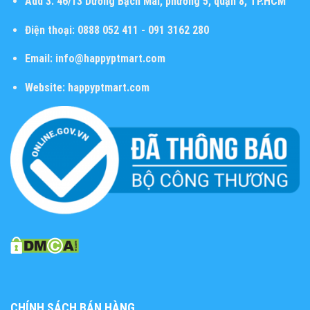
Add 3:
46/13 Dương Bạch Mai, phường 5, quận 8, TP.HCM
Điện thoại:
0888 052 411 - 091 3162 280
Email:
info@happyptmart.com
Website:
happyptmart.com
CHÍNH SÁCH BÁN HÀNG