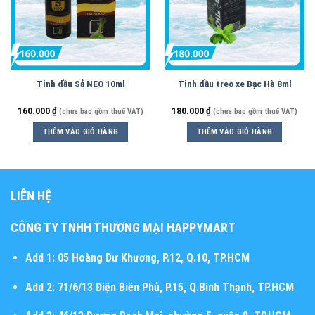
Tinh dầu Sả NEO 10ml
Tinh dầu treo xe Bạc Hà 8ml
160.000
₫
180.000
₫
(chưa bao gồm thuế VAT)
(chưa bao gồm thuế VAT)
THÊM VÀO GIỎ HÀNG
THÊM VÀO GIỎ HÀNG
LIÊN HỆ
CÔNG TY TNHH THƯƠNG MẠI HAPPYMART
Add 1:
05 Hoàng Dư Khương, P.12, Q.10, TP.HCM
Add 2:
71/6/13 Điện Biên Phủ, P.15, Q.Bình Thạnh, TP.HCM