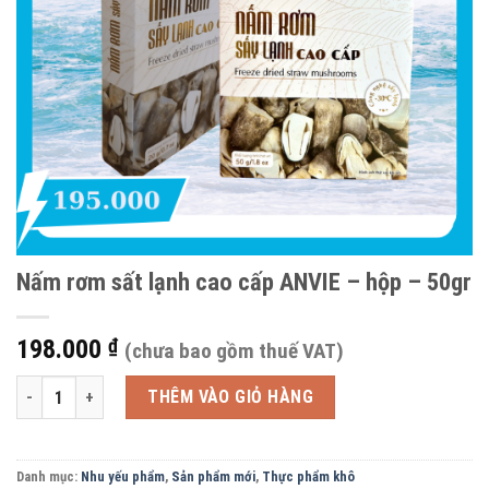
Nấm rơm sất lạnh cao cấp ANVIE – hộp – 50gr
198.000
₫
(chưa bao gồm thuế VAT)
Nấm rơm sất lạnh cao cấp ANVIE - hộp - 50gr số lượng
THÊM VÀO GIỎ HÀNG
Danh mục:
Nhu yếu phẩm
,
Sản phẩm mới
,
Thực phẩm khô