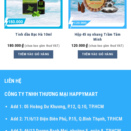
Tinh dầu Bạc Hà 10ml
Hộp 45 nụ nhang Trầm Tâm
Minh
180.000
₫
120.000
₫
(chưa bao gồm thuế VAT)
(chưa bao gồm thuế VAT)
THÊM VÀO GIỎ HÀNG
THÊM VÀO GIỎ HÀNG
LIÊN HỆ
CÔNG TY TNHH THƯƠNG MẠI HAPPYMART
Add 1:
05 Hoàng Dư Khương, P.12, Q.10, TP.HCM
Add 2:
71/6/13 Điện Biên Phủ, P.15, Q.Bình Thạnh, TP.HCM
Add 3:
46/13 Dương Bạch Mai, phường 5, quận 8, TP.HCM