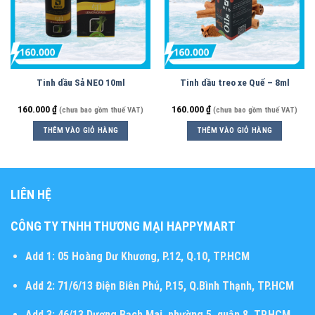
Tinh dầu Sả NEO 10ml
Tinh dầu treo xe Quế – 8ml
160.000
₫
160.000
₫
(chưa bao gồm thuế VAT)
(chưa bao gồm thuế VAT)
THÊM VÀO GIỎ HÀNG
THÊM VÀO GIỎ HÀNG
LIÊN HỆ
CÔNG TY TNHH THƯƠNG MẠI HAPPYMART
Add 1:
05 Hoàng Dư Khương, P.12, Q.10, TP.HCM
Add 2:
71/6/13 Điện Biên Phủ, P.15, Q.Bình Thạnh, TP.HCM
Add 3:
46/13 Dương Bạch Mai, phường 5, quận 8, TP.HCM