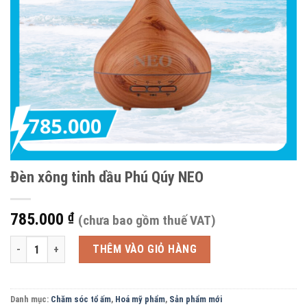
Đèn xông tinh dầu Phú Qúy NEO
785.000
₫
(chưa bao gồm thuế VAT)
Đèn xông tinh dầu Phú Qúy NEO số lượng
THÊM VÀO GIỎ HÀNG
Danh mục:
Chăm sóc tổ ấm
,
Hoá mỹ phẩm
,
Sản phẩm mới