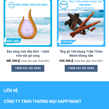
Đèn xông tinh dầu NEO – Cánh
Ống gỗ 100 nhang Trầm Thiên
tiên vân gỗ sáng
Nhiên không tăm
485.000
₫
500.000
₫
(chưa bao gồm thuế VAT)
(chưa bao gồm thuế VAT)
THÊM VÀO GIỎ HÀNG
THÊM VÀO GIỎ HÀNG
LIÊN HỆ
CÔNG TY TNHH THƯƠNG MẠI HAPPYMART