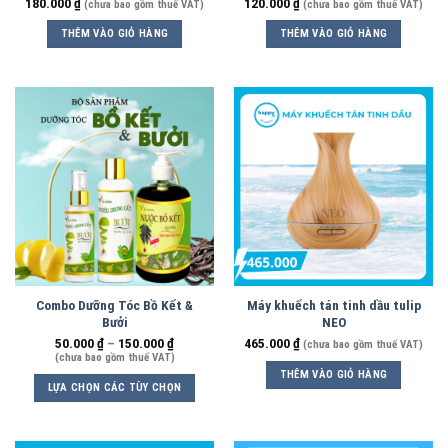
180.000
₫
120.000
₫
(chưa bao gồm thuế VAT)
(chưa bao gồm thuế VAT)
THÊM VÀO GIỎ HÀNG
THÊM VÀO GIỎ HÀNG
Combo Dưỡng Tóc Bồ Kết &
Máy khuếch tán tinh dầu tulip
Bưởi
NEO
50.000
₫
–
150.000
₫
465.000
₫
(chưa bao gồm thuế VAT)
(chưa bao gồm thuế VAT)
THÊM VÀO GIỎ HÀNG
LỰA CHỌN CÁC TÙY CHỌN