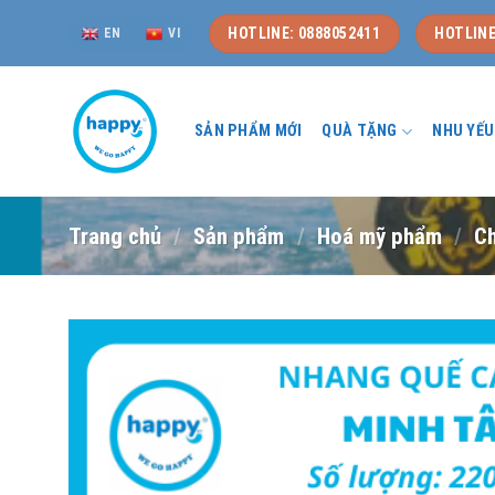
Skip
HOTLINE: 0888052411
HOTLINE
EN
VI
to
content
SẢN PHẨM MỚI
QUÀ TẶNG
NHU YẾ
Trang chủ
/
Sản phẩm
/
Hoá mỹ phẩm
/
C