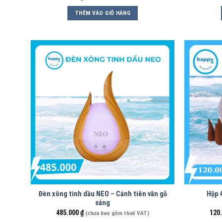
THÊM VÀO GIỎ HÀNG
Đèn xông tinh dầu NEO – Cánh tiên vân gỗ
Hộp 
sáng
485.000
₫
120
(chưa bao gồm thuế VAT)