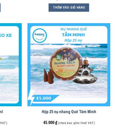
THÊM VÀO GIỎ HÀNG
ml
Hộp 25 nụ nhang Quế Tâm Minh
45.000
₫
 VAT)
(chưa bao gồm thuế VAT)