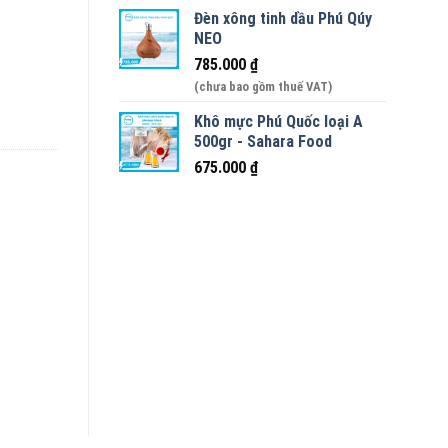
Đèn xông tinh dầu Phú Qúy
cấp 30cm số lượng
NEO
785.000
₫
(chưa bao gồm thuế VAT)
Khô mực Phú Quốc loại A
500gr - Sahara Food
675.000
₫