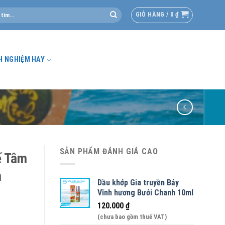
GIỎ HÀNG /
0
₫
H NGHIỆM HAY
SẢN PHẨM ĐÁNH GIÁ CAO
ế Tâm
m
Dầu khớp Gia truyền Bảy
Vĩnh hương Bưởi Chanh 10ml
120.000
₫
(chưa bao gồm thuế VAT)