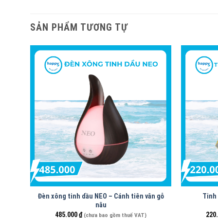
SẢN PHẨM TƯƠNG TỰ
Đèn xông tinh dầu NEO – Cánh tiên vân gỗ
Tinh
nâu
485.000
₫
220
(chưa bao gồm thuế VAT)