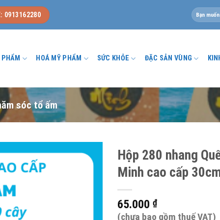
Tìm
: 0913162280
kiếm:
U PHẨM
HOÁ MỸ PHẨM
SỨC KHỎE
ĐẶC SẢN VÙNG
KIN
hăm sóc tổ ấm
Hộp 280 nhang Qu
Minh cao cấp 30c
65.000
₫
(chưa bao gồm thuế VAT)