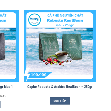
gr Mua 1
Caphe Robusta & Arabica RealBean – 250gr
VAT)
ĐỌC TIẾP