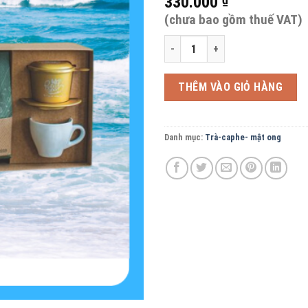
330.000
(chưa bao gồm thuế VAT)
SET QUÀ TẶNG CAPHÊ REAL BEAN 
THÊM VÀO GIỎ HÀNG
Danh mục:
Trà-caphe- mật ong