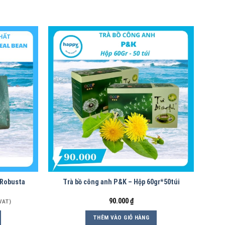
 Robusta
Trà bồ công anh P&K – Hộp 60gr*50túi
90.000
₫
VAT)
THÊM VÀO GIỎ HÀNG