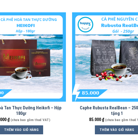
à Tan Thực Dưỡng Heikofi – Hộp
Caphe Rubusta RealBean – 250
180gr
tặng 1
.000
₫
85.000
₫
(chưa bao gồm thuế VAT)
(chưa bao gồm thuế 
THÊM VÀO GIỎ HÀNG
THÊM VÀO GIỎ HÀNG