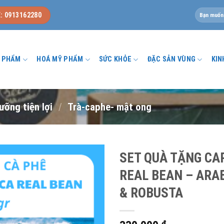
Tìm
: 0913162280
kiếm:
U PHẨM
HOÁ MỸ PHẨM
SỨC KHỎE
ĐẶC SẢN VÙNG
KIN
ưỡng tiện lợi
/
Trà-caphe- mật ong
SET QUÀ TẶNG CA
REAL BEAN – ARA
& ROBUSTA
₫