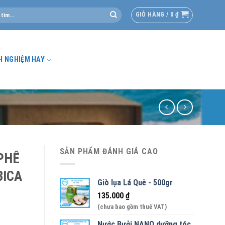
GIỎ HÀNG /
0
₫
H NGHIỆM HAY
SẢN PHẨM ĐÁNH GIÁ CAO
PHÊ
BICA
Giò lụa Lá Quê - 500gr
135.000
₫
(chưa bao gồm thuế VAT)
Nước Bưởi NANO dưỡng tóc