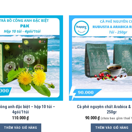
ông anh đặc biệt – hộp 10 túi –
Cà phê nguyên chất Arabica &
4gói/1túi
250gr
110.000
₫
90.000
₫
(chưa bao gồm thuế 
THÊM VÀO GIỎ HÀNG
THÊM VÀO GIỎ HÀNG