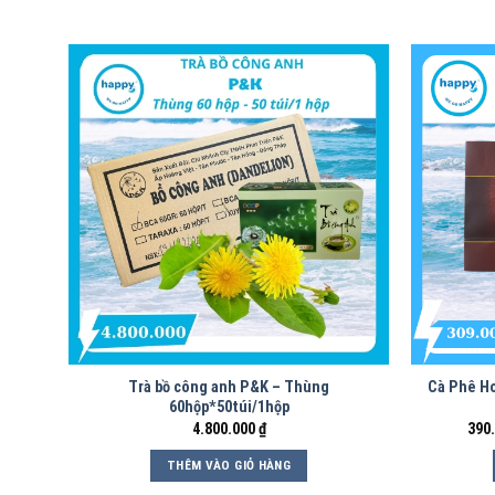
Trà bồ công anh P&K – Thùng
Cà Phê Ho
60hộp*50túi/1hộp
4.800.000
₫
390
THÊM VÀO GIỎ HÀNG