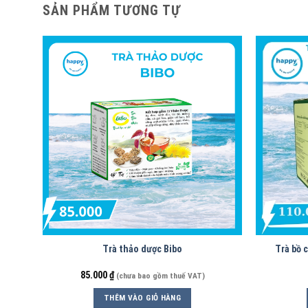
SẢN PHẨM TƯƠNG TỰ
Trà thảo dược Bibo
Trà bồ c
85.000
₫
(chưa bao gồm thuế VAT)
THÊM VÀO GIỎ HÀNG