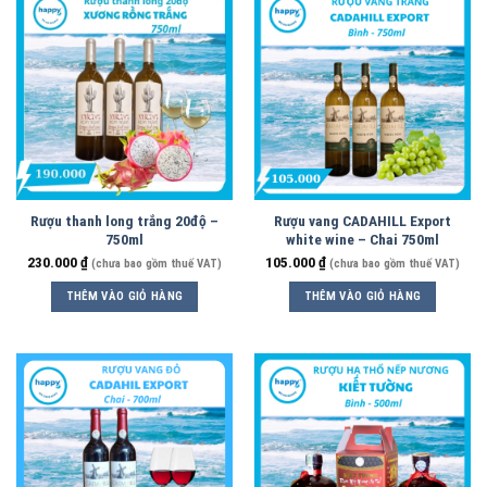
Rượu thanh long trắng 20độ –
Rượu vang CADAHILL Export
750ml
white wine – Chai 750ml
230.000
₫
105.000
₫
(chưa bao gồm thuế VAT)
(chưa bao gồm thuế VAT)
THÊM VÀO GIỎ HÀNG
THÊM VÀO GIỎ HÀNG