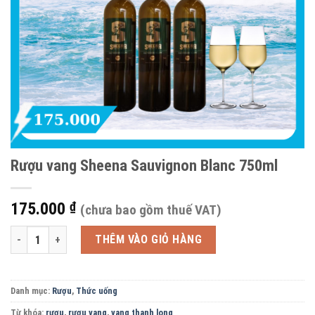
Rượu vang Sheena Sauvignon Blanc 750ml
175.000
₫
(chưa bao gồm thuế VAT)
Rượu vang Sheena Sauvignon Blanc 750ml số lượng
THÊM VÀO GIỎ HÀNG
Danh mục:
Rượu
,
Thức uống
Từ khóa:
rượu
,
rượu vang
,
vang thanh long