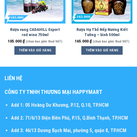
Rượu vang CADAHILL Export
Rượu Hạ Thổ Nếp Nương Kiết
red wine 750ml
Tường – bình 500ml
105.000
₫
165.000
₫
(chưa bao gồm thuế VAT)
(chưa bao gồm thuế VAT)
THÊM VÀO GIỎ HÀNG
THÊM VÀO GIỎ HÀNG
LIÊN HỆ
CÔNG TY TNHH THƯƠNG MẠI HAPPYMART
Add 1:
05 Hoàng Dư Khương, P.12, Q.10, TP.HCM
Add 2:
71/6/13 Điện Biên Phủ, P.15, Q.Bình Thạnh, TP.HCM
Add 3:
46/13 Dương Bạch Mai, phường 5, quận 8, TP.HCM