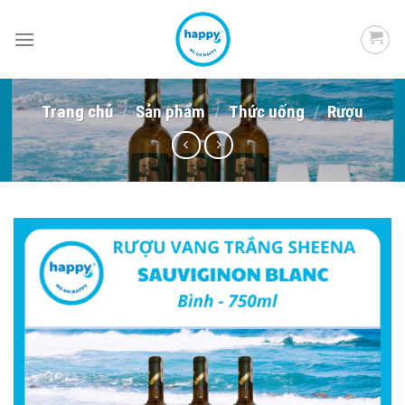
Skip
to
content
Trang chủ
/
Sản phẩm
/
Thức uống
/
Rượu